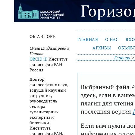
ОБ АВТОРЕ
ГЛАВНАЯ
О НАС
ВХ
АРХИВЫ
ОБЪЯВ
Ольга Владимировна
Попова
Главная
ORCID iD
Институт
философии РАН
Россия
Доктор
философских наук,
Выбранный файл P
ведущий научный
здесь, если в ваше
сотрудник,
руководитель
плагин для чтения
сектора
последняя версия
гуманитарных
экспертиз и
биоэтики
Если вам нужна до
Института
информация о том,
философии РАН.