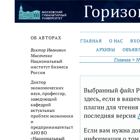
ОБ АВТОРАХ
ГЛАВНАЯ
О НАС
ВХ
АРХИВЫ
ОБЪЯВ
Виктор Иванович
Мысаченко
Главная
>
№
Национальный
институт бизнеса
Россия
Доктор
экономических
Выбранный файл P
наук, профессор,
здесь, если в ваше
заведующий
кафедрой
плагин для чтения
актуальных
последняя версия
проблем экономики
и
предпринимательства
Если вам нужна до
АНО ВО
информация о том,
«Национальный