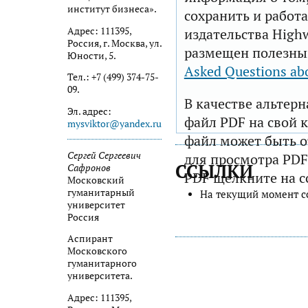
институт бизнеса».
сохранить и работа
Адрес: 111395,
издательства Highw
Россия, г. Москва, ул.
размещен полезны
Юности, 5.
Asked Questions ab
Тел.: +7 (499) 374-75-
09.
В качестве альтер
Эл. адрес:
файл PDF на свой 
mysviktor@yandex.ru
файл может быть 
Сергей Сергеевич
для просмотра PDF
ССЫЛКИ
Сафронов
PDF щелкните на с
Московский
гуманитарный
На текущий момент с
университет
Россия
Аспирант
Московского
гуманитарного
университета.
Адрес: 111395,