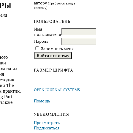
УРЫ
автору
(Требуется вход в
систему)
евна
ПОЛЬЗОВАТЕЛЬ
Имя
пользователя
Пароль
Запомнить меня
ного
нки
ом на их
РАЗМЕР ШРИФТА
ия
методик —
нии The
OPEN JOURNAL SYSTEMS
х практик,
g Part
Помощь
 также
УВЕДОМЛЕНИЯ
Просмотреть
Подписаться