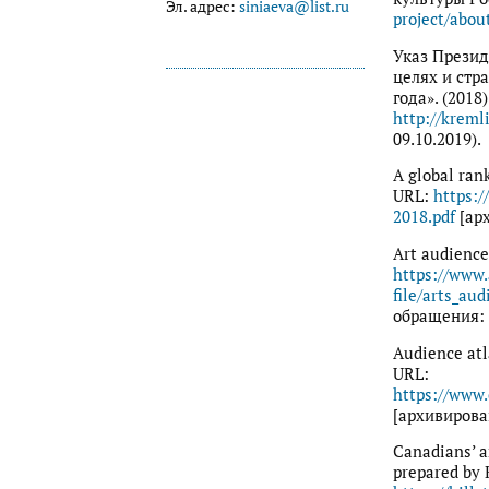
Эл. адрес:
siniaeva@list.ru
project/about
Указ Презид
целях и стр
года». (2018
http://kreml
09.10.2019).
A global ran
URL:
https:
2018.pdf
[ар
Art audience
https://www.
file/arts_au
обращения: 
Audience atl
URL:
https://www.
[архивирова
Canadians’ ar
prepared by 