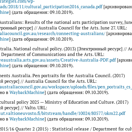
strategies.com/wp-
ads/2018/11/cultural_participation2016_canada.pdf
[архивирован
hine
] (дата обращения: 09.10.2019).
ustralians: Results of the national arts participation survey, Jun
тронный ресурс] // Australia Council for the Arts. June 27. URL:
raliacouncil.gov.au/research/connecting-australians/
[архивирова
hine
] (дата обращения: 09.10.2019).
tralia. National cultural policy. (2013) [Электронный ресурс] // A
 Department of Communications and the Arts. URL:
iveaustralia.arts.gov.au/assets/Creative-Australia-PDF.pdf
[архив
hine
] (дата обращения: 09.10.2019).
ents Australia. Pen portraits for the Australia Council. (2017)
 ресурс] // Australia Council for the Arts. URL:
australiacouncil.gov.au/workspace/uploads/files/pen_portraits_c
но в
WaybackMachine
] (дата обращения: 09.10.2019).
 cultural policy 2025 — Ministry of Education and Culture. (2017)
 ресурс] // Valto. URL:
isut.valtioneuvosto.fi/bitstream/handle/10024/80577/okm22.pdf
но в
WaybackMachine
] (дата обращения: 09.10.2019).
015/16 Quarter 2 (2015) : Statistical release / Department for cul