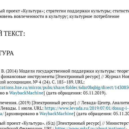
й проект «Культура»; стратегии поддержки культуры; статист
ровень вовлеченности в культуру; культурное потребление
 ТЕКСТ:
ТУРА
. В. (2014) Модели государственной поддержки культуры: теор
 финансовые инструменты [Электронный ресурс] // Журнал Но
ой ассоциации. № 4 (24). С. 185–189. URL:
ications.hse.ru/mirror/pubs/share/folder/6dzc0bqbjg/direct/14308
но в
WaybackMachine
] (дата обращения: 05.11.2019).
влечения. (2019) [Электронный ресурс] // Левада-Центр. Аналит
Левады. 1 июля. URL:
https://www.levada.ru/2019/07/01/dosug-i-
a/
[архивировано в
WaybackMachine
] (дата обращения: 05.11.20
й проект «Культура». (б/д) [Электронный ресурс] // Министерс
ссийской Федерации. URL:
https://www.mkrf.ru/about/national-