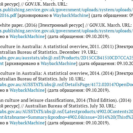
 ресурс] // GOV.UK. March. URL:
ts.publishing.service.gov.uk/government/uploads/system/uploads
2016.pdf
[архивировано в
WaybackMachine
] (дата обращения: 09
white paper. (2016) [Электронный ресурс] // GOV.UK. March. URL:
ts.publishing.service.gov.uk/government/uploads/system/upload
но в
WaybackMachine
] (дата обращения: 09.10.2019).
 culture in Australia: A statistical overview, 2011. (2011) [Элект
ustralian Bureau of Statistics. December 19. URL:
.abs.gov.au/ausstats/abs@.nsf/Products/2D15CCB41510CD7CCA
nt
[архивировано в
WaybackMachine
] (дата обращения: 09.10.20
 culture in Australia: A statistical overview, 2014. (2014) [Элект
stralian Bureau of Statistics. July 10. URL:
.abs.gov.au/AUSSTATS/abs@.nsf/DetailsPage/4172.02014?OpenD
но в
WaybackMachine
] (дата обращения: 09.10.2019).
n culture and leisure classifications, 2014 (Third Edition). (2014)
 ресурс] // Australian Bureau of Statistics. July 30. URL:
.abs.gov.au/AUSSTATS/abs@.nsf/Latestproducts/4902.0Contents2
nt&tabname=Summary&prodno=4902.0&issue=2014%20(Third%
но в
WaybackMachine
] (дата обращения: 09.10.2019).