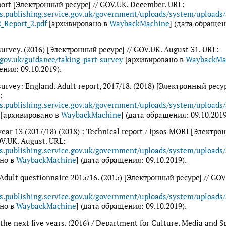
ort [Электронный ресурс] // GOV.UK. December. URL:
ts.publishing.service.gov.uk/government/uploads/system/uploads
_Report_2.pdf
[архивировано в
WaybackMachine
] (дата обращен
survey. (2016) [Электронный ресурс] // GOV.UK. August 31. URL:
gov.uk/guidance/taking-part-survey
[архивировано в
WaybackMa
ния: 09.10.2019).
survey: England. Adult report, 2017/18. (2018) [Электронный ресур
:
ts.publishing.service.gov.uk/government/uploads/system/upload
[архивировано в
WaybackMachine
] (дата обращения: 09.10.2019
year 13 (2017/18) (2018) : Technical report / Ipsos MORI [Электр
OV.UK. August. URL:
ts.publishing.service.gov.uk/government/uploads/system/uploads
но в
WaybackMachine
] (дата обращения: 09.10.2019).
 Adult questionnaire 2015/16. (2015) [Электронный ресурс] // GOV
ts.publishing.service.gov.uk/government/uploads/system/uploads
но в
WaybackMachine
] (дата обращения: 09.10.2019).
 the next five years. (2016) / Department for Culture, Media and S