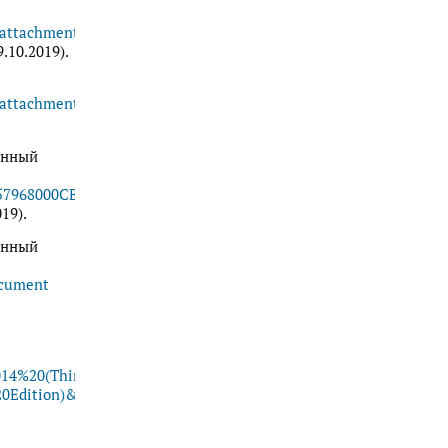
/attachment_data/file/511407/The_Future_of_Taking_Part_-
.10.2019).
s/attachment_data/file/510798/DCMS_The_Culture_White_Paper__3_
ронный
257968000CB55F?
19).
ронный
ocument
014%20(Third%20Edition)?
20Edition)&num=&view=