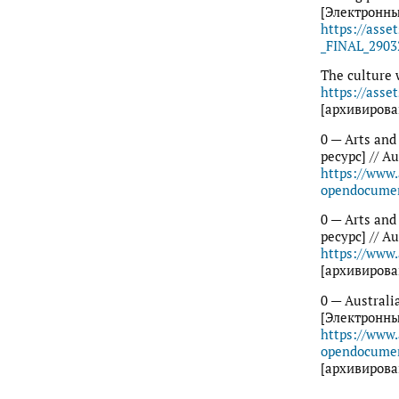
[Электронный
https://asse
_FINAL_2903
The culture 
https://asse
[архивирова
0 — Arts and
ресурс] // A
https://www
opendocume
0 — Arts and
ресурс] // Au
https://www
[архивирова
0 — Australia
[Электронный
https://www
opendocume
[архивирова