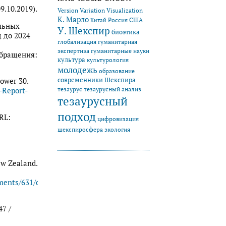
9.10.2019).
Version Variation Visualization
К. Марло
Китай
Россия
США
альных
У. Шекспир
биоэтика
 до 2024
глобализация
гуманитарная
экспертиза
гуманитарные науки
обращения:
культура
культурология
молодежь
образование
современники Шекспира
Power 30.
тезаурус
тезаурусный анализ
-Report-
тезаурусный
подход
URL:
цифровизация
экология
шекспиросфера
ew Zealand.
ments/631/original/audience_alas_new_zealand_2017_final.pdf
47 /