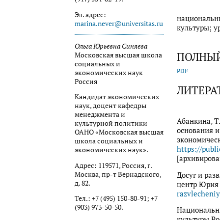
Эл. адрес:
национальны
marina.never@universitas.ru
культуры; у
Ольга Юрьевна Синяева
ПОЛНЫЙ
Московская высшая школа
социальных и
PDF
экономических наук
Россия
ЛИТЕРА
Кандидат экономических
наук, доцент кафедры
менеджмента и
Абанкина, Т
культурной политики
основания и
ОАНО «Московская высшая
экономическ
школа социальных и
https://publ
экономических наук».
[архивирова
Адрес: 119571, Россия, г.
Москва, пр-т Вернадского,
Досуг и раз
д. 82.
центр Юрия 
razvlecheniy
Тел.: +7 (495) 150-80-91; +7
(903) 973-50-50.
Национальны
культуры Ро