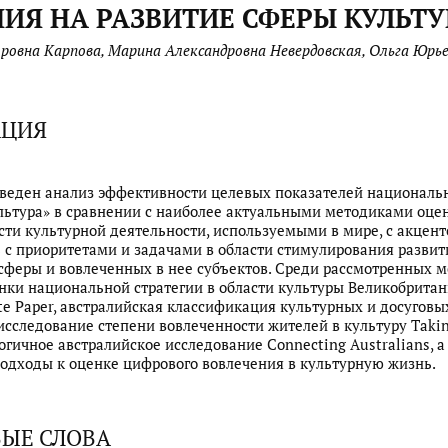
ИЯ НА РАЗВИТИЕ СФЕРЫ КУЛЬТ
ровна Карпова, Марина Александровна Невердовская, Ольга Юрь
АЦИЯ
оведен анализ эффективности целевых показателей националь
льтура» в сравнении с наиболее актуальными методиками оце
ти культурной деятельности, используемыми в мире, с акцент
 с приоритетами и задачами в области стимулирования развит
сферы и вовлеченных в нее субъектов. Среди рассмотренных 
нки национальной стратегии в области культуры Великобрита
te Paper, австралийская классификация культурных и досуговы
исследование степени вовлеченности жителей в культуру Takin
логичное австралийское исследование Connecting Australians, а
одходы к оценке цифрового вовлечения в культурную жизнь.
ЫЕ СЛОВА