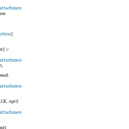
/attachment_data/file/495586/Taking_Part_2015-
ия:
chine
]
с] //
s/attachment_data/file/740242/180911_Taking_Part_Adult_Annual_
).
онный
/attachment_data/file/736873/TP_Year_13_Technical_report.pdf
.UK. April
/attachment_data/file/482712/Adult_Questionnaire_Taking_Part_Y
port