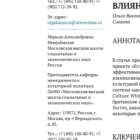
Тел.: +7 (495) 150-80-91; +7
ВЛИЯН
(903) 712-39-92.
Ольга Викто
Эл. адрес:
Синяева
olgakarpova@universitas.ru
Марина Александровна
АННОТ
Невердовская
Московская высшая школа
социальных и
экономических наук
В статье пр
Россия
проекта «Ку
эффективнос
Преподаватель кафедры
взаимосвязь
менеджмента и
культурной 
культурной политики
система оце
ОАНО «Московская высшая
Culture Whi
школа социальных и
британское 
экономических наук».
Survey, ана
Адрес: 119571, Россия, г.
некоторые п
Москва, пр-т Вернадского,
д. 82.
Тел.: +7 (495) 150-80-91; +7
КЛЮЧЕВ
(917) 534-82-19.