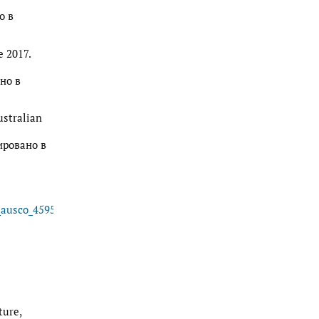
о в
e 2017.
но в
ustralian
ировано в
s_ausco_4595_9_-598a64fd744ea.pdf
ture,