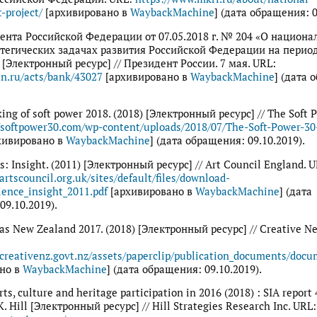
-project/
[архивировано в
WaybackMachine
] (дата обращения: 0
ента Российской Федерации от 07.05.2018 г. № 204 «О национ
атегических задачах развития Российской Федерации на период
) [Электронный ресурс] // Президент России. 7 мая. URL:
in.ru/acts/bank/43027
[архивировано в
WaybackMachine
] (дата 
king of soft power 2018. (2018) [Электронный ресурс] // The Soft 
//softpower30.com/wp-content/uploads/2018/07/The-Soft-Power-30
хивировано в
WaybackMachine
] (дата обращения: 09.10.2019).
s: Insight. (2011) [Электронный ресурс] // Art Council England. 
artscouncil.org.uk/sites/default/files/download-
dience_insight_2011.pdf
[архивировано в
WaybackMachine
] (дата
09.10.2019).
as New Zealand 2017. (2018) [Электронный ресурс] // Creative N
creativenz.govt.nz/assets/paperclip/publication_documents/docu
но в
WaybackMachine
] (дата обращения: 09.10.2019).
ts, culture and heritage participation in 2016 (2018) : SIA report 
K. Hill [Электронный ресурс] // Hill Strategies Research Inc. URL: