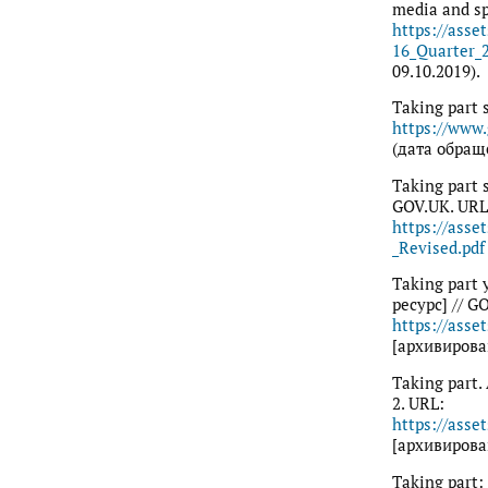
media and sp
https://asse
16_Quarter_2
09.10.2019).
Taking part 
https://www.
(дата обраще
Taking part 
GOV.UK. URL
https://asse
_Revised.pdf
Taking part 
ресурс] // G
https://asse
[архивирова
Taking part.
2. URL:
https://asse
[архивирова
Taking part: