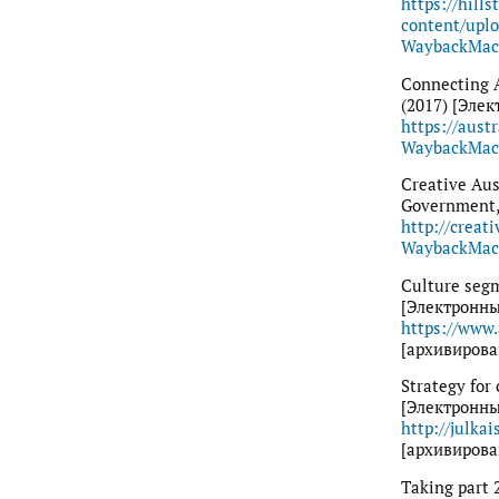
https://hill
content/uplo
WaybackMac
Connecting A
(2017) [Элек
https://aust
WaybackMac
Creative Aus
Government,
http://creat
WaybackMac
Culture segm
[Электронный
https://www.
[архивирова
Strategy for
[Электронный
http://julka
[архивирова
Taking part 2