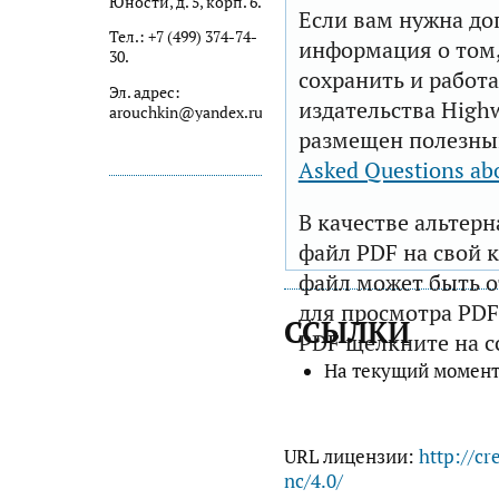
Юности, д. 5, корп. 6.
Если вам нужна до
Тел.: +7 (499) 374-74-
информация о том,
30.
сохранить и работа
Эл. адрес:
издательства Highw
arouchkin@yandex.ru
размещен полезны
Asked Questions ab
В качестве альтер
файл PDF на свой 
файл может быть 
для просмотра PDF
ССЫЛКИ
PDF щелкните на с
На текущий момент
URL лицензии:
http://cr
nc/4.0/