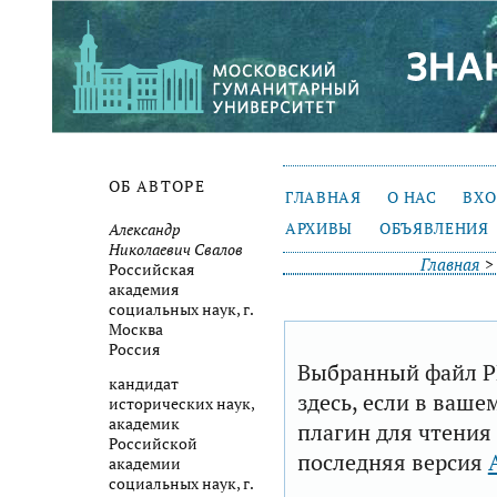
ОБ АВТОРЕ
ГЛАВНАЯ
О НАС
ВХ
АРХИВЫ
ОБЪЯВЛЕНИЯ
Александр
Николаевич Свалов
Главная
Российская
академия
социальных наук, г.
Москва
Россия
Выбранный файл P
кандидат
здесь, если в ваше
исторических наук,
академик
плагин для чтения
Российской
последняя версия
академии
социальных наук, г.