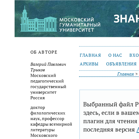
ОБ АВТОРЕ
ГЛАВНАЯ
О НАС
ВХ
АРХИВЫ
ОБЪЯВЛЕНИЯ
Валерий Павлович
Трыков
Главная
>
Московский
педагогический
государственный
университет
Россия
Выбранный файл P
доктор
здесь, если в ваше
филологических
наук, профессор
плагин для чтения
кафедры всемирной
последняя версия
литературы
Московского