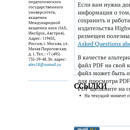
педагогического
Если вам нужна до
государственного
информация о том,
университета,
академик
сохранить и работа
Международной
издательства Highw
академии наук (IAS,
Инсбрук, Австрия).
размещен полезны
Адрес: 119435,
Asked Questions ab
Россия, г. Москва, ул.
Малая Пироговская,
д. 1. Тел.: +7 (495)
В качестве альтер
735-59-48. Эл. адрес:
файл PDF на свой 
alex18@sumail.ru
файл может быть 
для просмотра PDF
ССЫЛКИ
PDF щелкните на с
На текущий момент с