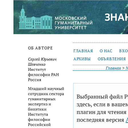
ОБ АВТОРЕ
ГЛАВНАЯ
О НАС
ВХ
АРХИВЫ
ОБЪЯВЛЕНИЯ
Сергей Юрьевич
Шевченко
Главная
>
№
Институт
философии РАН
Россия
Младший научный
сотрудник сектора
Выбранный файл P
гуманитарных
здесь, если в ваше
экспертиз и
биоэтики
плагин для чтения
Института
последняя версия
философии
Российской