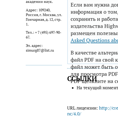
академии наук.
Если вам нужна до
Адрес: 109240,
информация о том,
Россия, г. Москва, ул.
сохранить и работа
Гончарная, д. 12, стр.
1.
издательства Highw
размещен полезны
Тел.: + 7 (495) 697-90-
67.
Asked Questions ab
Эл. адрес:
simurg87@list.ru
В качестве альтер
файл PDF на свой 
файл может быть 
для просмотра PDF
ССЫЛКИ
PDF щелкните на с
На текущий момент
URL лицензии:
http://cr
nc/4.0/