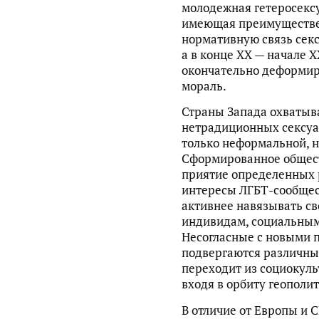
молодежная гетеросексу
имеющая преимуществен
нормативную связь секс
а в конце XX — начале 
окончательно деформи
мораль.
Страны Запада охватыв
нетрадиционных сексуа
только неформальной, 
Сформированное общест
приятие определенных
интересы ЛГБТ-сообщест
активнее навязывать с
индивидам, социальным
Несогласные с новыми 
подвергаются различны
переходит из социокуль
входя в орбиту геополи
В отличие от Европы и 