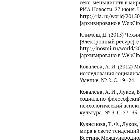
секс-меньшинств в мире.
РИА Новости. 27 июня. 
http://ria.ru/world/201
[архивировано в WebCite
Климеш, Д. (2015) Чехи
[Электронный ресурс] /
http://inosmi.ru/world/
[архивировано в WebCite
Ковалева, А. И. (2012)
исследования социализа
Умение. № 2. С. 19–24.
Ковалева, А. И., Луков, 
социально-философский
психологический аспек
культура. № 3. С. 27–35.
Кузнецова, Т. Ф., Луков,
мира в свете тенденций
Вестник Международной