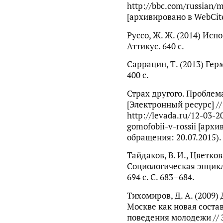
http://bbc.com/russian/m
[архивировано в WebCite
Руссо, Ж. Ж. (2014) Испо
Аттикус. 640 с.
Саррацин, Т. (2013) Гер
400 с.
Страх другого. Проблема
[Электронный ресурс] //
http://levada.ru/12-03-
gomofobii-v-rossii [архи
обращения: 20.07.2015).
Тайдаков, В. И., Цветкова
Социологическая энциклоп
694 с. С. 683–684.
Тихомиров, Д. А. (2009)
Москве как новая сост
поведения молодежи // 