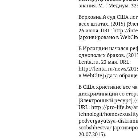
знания. М. : Медиум. 323
Верховный суд США лег
всех штатах. (2015) [Эл
26 июня. URL: http://int
[архивировано в WebCite
В Ирландии начался ре
однополых браков. (2015
Lenta.ru. 22 мая. URL:
http://lenta.ru/news/201
в WebCite] (дата обращен
В США христиане все ч
дискриминации со сторо
[Электронный ресурс] //
URL: http://pro-life.by/
tehnologii/homosexuality
podvergayutsya-diskrimin
soobshhestva/ [архивиро
20.07.2015).