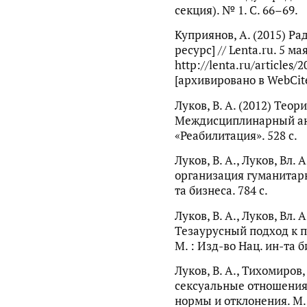
секция). № 1. С. 66–69.
Куприянов, А. (2015) Р
ресурс] // Lenta.ru. 5 ма
http://lenta.ru/articles/
[архивировано в WebCite
Луков, В. А. (2012) Тео
Междисциплинарный ана
«Реабилитация». 528 с.
Луков, В. А., Луков, Вл.
организация гуманитарно
та бизнеса. 784 с.
Луков, В. А., Луков, Вл. 
Тезаурусный подход к п
М. : Изд-во Нац. ин-та б
Луков, В. А., Тихомиров,
сексуальные отношения
нормы и отклонения. М. 