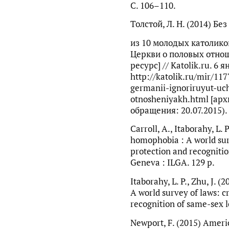
С. 106–110.
Толстой, Л. Н. (2014) Без
из 10 молодых католико
Церкви о половых отнош
ресурс] // Katolik.ru. 6 
http://katolik.ru/mir/11
germanii-ignoriruyut-uc
otnosheniyakh.html [арх
обращения: 20.07.2015).
Carroll, A., Itaborahy, L.
homophobia : A world surv
protection and recognitio
Geneva : ILGA. 129 p.
Itaborahy, L. P., Zhu, J.
A world survey of laws: c
recognition of same-sex l
Newport, F. (2015) Ameri