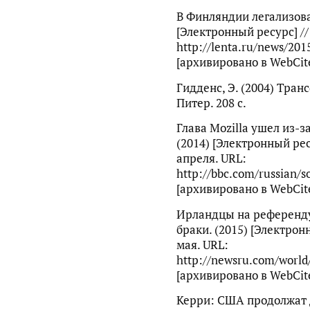
В Финляндии легализова
[Электронный ресурс] // 
http://lenta.ru/news/201
[архивировано в WebCite
Гидденс, Э. (2004) Тран
Питер. 208 с.
Глава Mozilla ушел из-
(2014) [Электронный рес
апреля. URL:
http://bbc.com/russian/s
[архивировано в WebCite
Ирландцы на референд
браки. (2015) [Электрон
мая. URL:
http://newsru.com/world
[архивировано в WebCite
Керри: США продолжат 