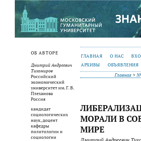
ОБ АВТОРЕ
ГЛАВНАЯ
О НАС
ВХ
АРХИВЫ
ОБЪЯВЛЕНИЯ
Дмитрий Андреевич
Тихомиров
Главная
>
№
Российский
экономический
университет им. Г. В.
Плеханова
Россия
ЛИБЕРАЛИЗА
кандидат
социологических
МОРАЛИ В С
наук, доцент
кафедры
МИРЕ
политологии и
социологии
Дмитрий Андреевич Тих