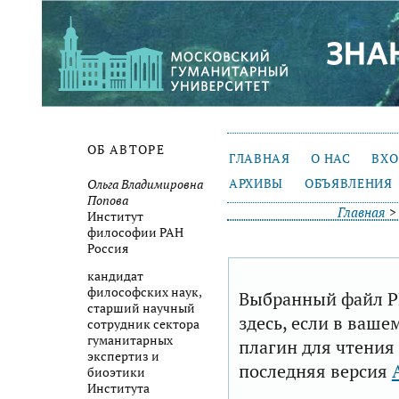
ОБ АВТОРЕ
ГЛАВНАЯ
О НАС
ВХ
АРХИВЫ
ОБЪЯВЛЕНИЯ
Ольга Владимировна
Попова
Главная
Институт
философии РАН
Россия
кандидат
философских наук,
Выбранный файл P
старший научный
здесь, если в ваше
сотрудник сектора
гуманитарных
плагин для чтения
экспертиз и
последняя версия
биоэтики
Института