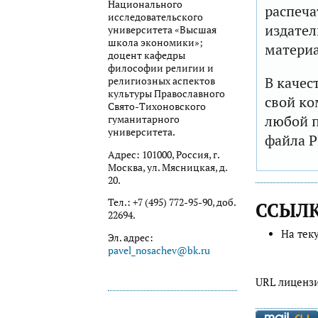
Национального
распеча
исследовательского
издател
университета «Высшая
школа экономики»;
матери
доцент кафедры
философии религии и
В качес
религиозных аспектов
культуры Православного
свой ко
Свято-Тихоновского
любой п
гуманитарного
университета.
файла P
Адрес: 101000, Россия, г.
Москва, ул. Мясницкая, д.
20.
Тел.: +7 (495) 772-95-90, доб.
ССЫЛ
22694.
На тек
Эл. адрес:
pavel_nosachev@bk.ru
URL лиценз