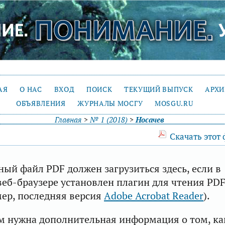
АЯ
О НАС
ВХОД
ПОИСК
ТЕКУЩИЙ ВЫПУСК
АРХ
ОБЪЯВЛЕНИЯ
ЖУРНАЛЫ МОСГУ
MOSGU.RU
Главная
>
№ 1 (2018)
>
Носачев
Скачать этот
ый файл PDF должен загрузиться здесь, если в
еб-браузере установлен плагин для чтения PD
ер, последняя версия
Adobe Acrobat Reader
).
м нужна дополнительная информация о том, ка