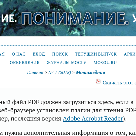
АЯ
О НАС
ВХОД
ПОИСК
ТЕКУЩИЙ ВЫПУСК
АРХ
ОБЪЯВЛЕНИЯ
ЖУРНАЛЫ МОСГУ
MOSGU.RU
Главная
>
№ 1 (2018)
>
Мотамедния
Скачать этот
ый файл PDF должен загрузиться здесь, если в
еб-браузере установлен плагин для чтения PD
ер, последняя версия
Adobe Acrobat Reader
).
м нужна дополнительная информация о том, ка