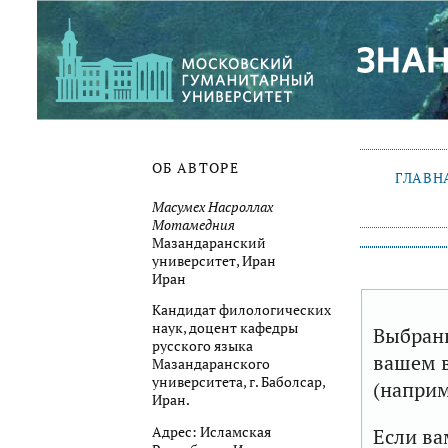
ОБ АВТОРЕ
ГЛАВН
Масумех Насроллах
Мотамедния
Мазандаранский
университет, Иран
Иран
Кандидат филологических
наук, доцент кафедры
Выбранн
русского языка
вашем в
Мазандаранского
университета, г. Баболсар,
(наприм
Иран.
Адрес: Исламская
Если ва