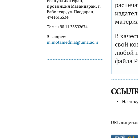
Республика Иран,
распеча
провинция Мазандаран, г.
Баболсар, ул. Пасдаран,
издател
4741613534.
матери
Тел.: +98 11 35302674
В качес
Эл. адрес:
m.motamednia@umz.ac.ir
свой ко
любой п
файла P
ССЫЛ
На тек
URL лиценз