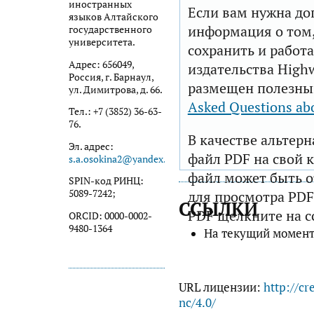
иностранных
Если вам нужна до
языков Алтайского
информация о том,
государственного
университета.
сохранить и работа
Адрес: 656049,
издательства Highw
Россия, г. Барнаул,
размещен полезны
ул. Димитрова, д. 66.
Asked Questions ab
Тел.: +7 (3852) 36-63-
76.
В качестве альтер
Эл. адрес:
файл PDF на свой 
s.a.osokina2@yandex.ru
файл может быть 
SPIN-код РИНЦ:
5089-7242;
для просмотра PDF
ССЫЛКИ
PDF щелкните на с
ORCID: 0000-0002-
9480-1364
На текущий момент
URL лицензии:
http://cr
nc/4.0/