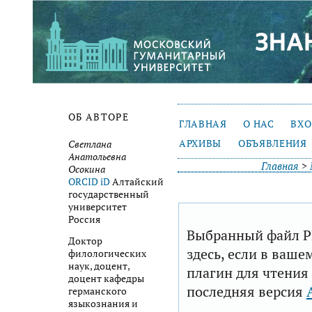
ОБ АВТОРЕ
ГЛАВНАЯ
О НАС
ВХ
АРХИВЫ
ОБЪЯВЛЕНИЯ
Светлана
Анатольевна
Главная
>
Осокина
ORCID iD
Алтайский
государственный
университет
Россия
Выбранный файл P
Доктор
здесь, если в ваше
филологических
наук, доцент,
плагин для чтения
доцент кафедры
последняя версия
германского
языкознания и