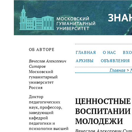
ОБ АВТОРЕ
ГЛАВНАЯ
О НАС
ВХ
АРХИВЫ
ОБЪЯВЛЕНИЯ
Вячеслав Алексеевич
Ситаров
Главная
>
Московский
гуманитарный
университет
Россия
Доктор
ЦЕННОСТНЫЕ
педагогических
наук, профессор,
ВОСПИТАНИИ
заведующий
кафедрой
МОЛОДЕЖИ
педагогики и
психологии высшей
Вячеслав Алексеевич Си