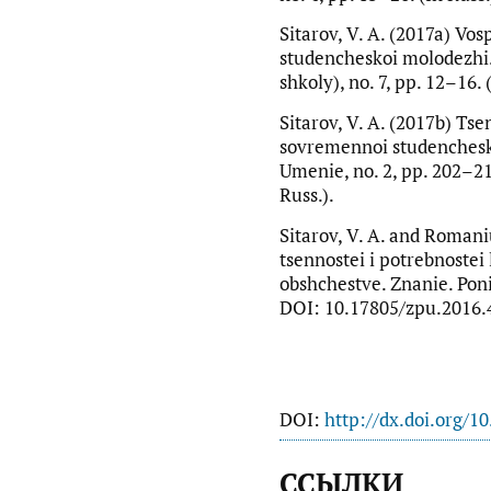
Sitarov, V. A. (2017a) Vo
studencheskoi molodezhi.
shkoly), no. 7, pp. 12–16. 
Sitarov, V. A. (2017b) Ts
sovremennoi studenchesk
Umenie, no. 2, pp. 202–2
Russ.).
Sitarov, V. A. and Romani
tsennostei i potrebnoste
obshchestve. Znanie. Pon
DOI: 10.17805/zpu.2016.4.
DOI:
http://dx.doi.org/1
ССЫЛКИ