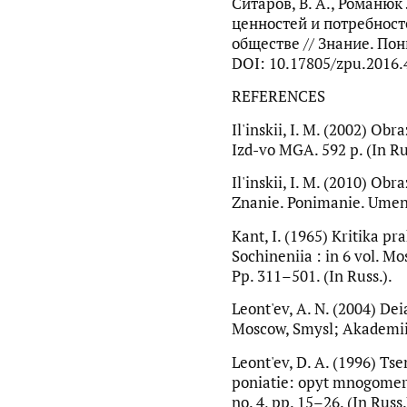
Ситаров, В. А., Романюк
ценностей и потребност
обществе // Знание. Пон
DOI: 10.17805/zpu.2016.
REFERENCES
Il'inskii, I. M. (2002) Ob
Izd-vo MGA. 592 p. (In Ru
Il'inskii, I. M. (2010) Obr
Znanie. Ponimanie. Umenie
Kant, I. (1965) Kritika pr
Sochineniia : in 6 vol. Mos
Pp. 311–501. (In Russ.).
Leont'ev, A. N. (2004) Deia
Moscow, Smysl; Akademiia.
Leont'ev, D. A. (1996) Ts
poniatie: opyt mnogomerno
no. 4, pp. 15–26. (In Russ.