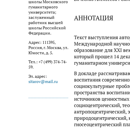
школы Московского
гуманитарного
университета;
АННОТАЦИЯ
заслуженный
работник высшей
школы Российской
Федерации.
Текст выступления авто
Адрес: 111395,
Международной научно
Россия, г. Москва, ул.
образование для XXI ве
Юности, д. 5.
который прошел 14 дека
Тел.: +7 (499) 374-74-
гуманитарном универси
59.
В докладе рассматрива
Эл. адрес:
воспитания современно
sitarov@mail.ru
социокультурные пробл
пространства воспитан
источников ценностных
социоцентрический, те
антропоцентрический, 
природоцентрический, 
гносеоцентрический пла