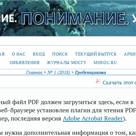
АЯ
О НАС
ВХОД
ПОИСК
ТЕКУЩИЙ ВЫПУСК
АРХ
ОБЪЯВЛЕНИЯ
ЖУРНАЛЫ МОСГУ
MOSGU.RU
Главная
>
№ 1 (2018)
>
Гребенщикова
Скачать этот
ый файл PDF должен загрузиться здесь, если в
еб-браузере установлен плагин для чтения PD
ер, последняя версия
Adobe Acrobat Reader
).
м нужна дополнительная информация о том, ка