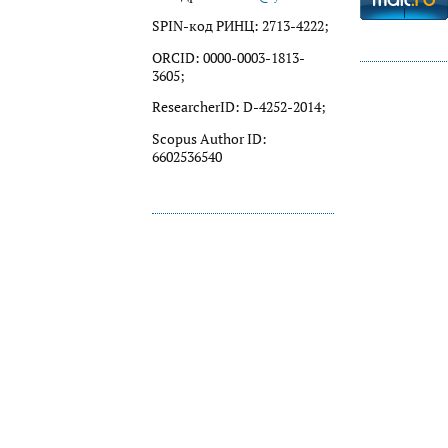
SPIN-код РИНЦ: 2713-4222;
ORCID: 0000-0003-1813-
3605;
ResearcherID: D-4252-2014;
Scopus Author ID:
6602536540