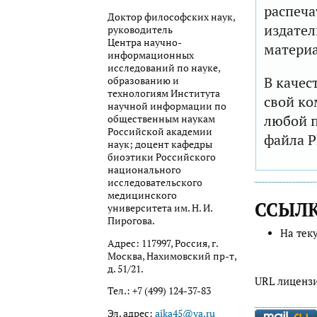
распеча
Доктор философских наук,
издател
руководитель
Центра научно-
матери
информационных
исследований по науке,
В качес
образованию и
технологиям Института
свой ко
научной информации по
любой п
общественным наукам
Российской академии
файла P
наук; доцент кафедры
биоэтики Российского
национального
исследовательского
медицинского
ССЫЛ
университета им. Н. И.
Пирогова.
На тек
Адрес: 117997, Россия, г.
Москва, Нахимовский пр-т,
д. 51/21.
URL лиценз
Тел.: +7 (499) 124-37-83
Эл. адрес:
aika45@ya.ru