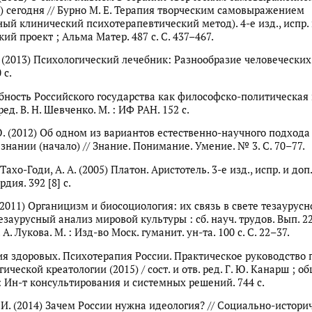
) сегодня // Бурно М. Е. Терапия творческим самовыражением
ый клинический психотерапевтический метод). 4-е изд., испр. и
й проект ; Альма Матер. 487 с. С. 437–467.
В. (2013) Психологический лечебник: Разнообразие человеческих
 с.
ность Российского государства как философско-политическая
 ред. В. Н. Шевченко. М. : ИФ РАН. 152 с.
Ю. (2012) Об одном из вариантов естественно-научного подхода
знании (начало) // Знание. Понимание. Умение. № 3. С. 70–77.
 Тахо-Годи, А. А. (2005) Платон. Аристотель. 3-е изд., испр. и доп.
дия. 392 [8] с.
 (2011) Органицизм и биосоциология: их связь в свете тезаурусн
езаурусный анализ мировой культуры : сб. науч. трудов. Вып. 22
 А. Лукова. М. : Изд-во Моск. гуманит. ун-та. 100 с. С. 22–37.
я здоровых. Психотерапия России. Практическое руководство 
ической креатологии (2015) / сост. и отв. ред. Г. Ю. Канарш ; об
 : Ин-т консультирования и системных решений. 744 с.
. И. (2014) Зачем России нужна идеология? // Социально-истори