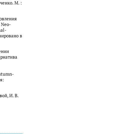
ченко. М. :
новления
 Neo-
nal-
вировано в
нении
ернатива
autumn-
я:
ой, И. В.