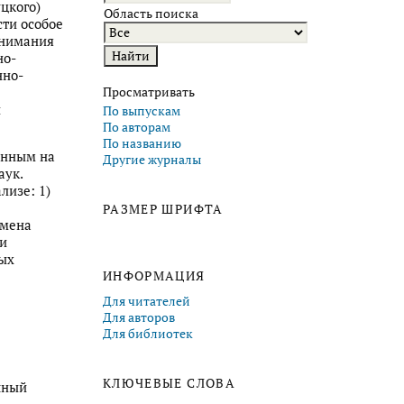
уцкого)
Область поиска
сти особое
онимания
но-
нно-
Просматривать
й
По выпускам
По авторам
По названию
енным на
Другие журналы
аук.
лизе: 1)
РАЗМЕР ШРИФТА
омена
 и
ых
ИНФОРМАЦИЯ
Для читателей
Для авторов
Для библиотек
КЛЮЧЕВЫЕ СЛОВА
чный