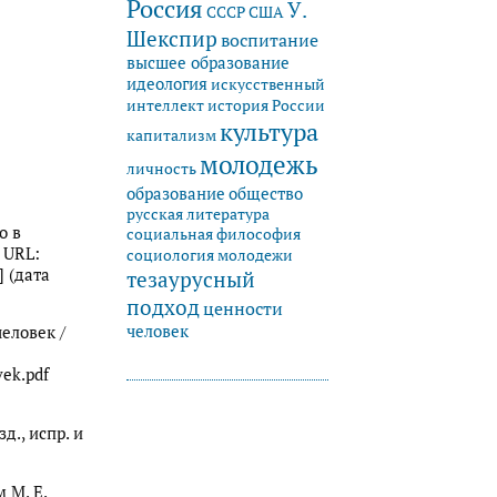
Россия
У.
СССР
США
Шекспир
воспитание
высшее образование
идеология
искусственный
история России
интеллект
культура
капитализм
молодежь
личность
образование
общество
русская литература
о в
социальная философия
 URL:
социология молодежи
] (дата
тезаурусный
подход
ценности
человек
человек /
vek.pdf
д., испр. и
 М. Е.