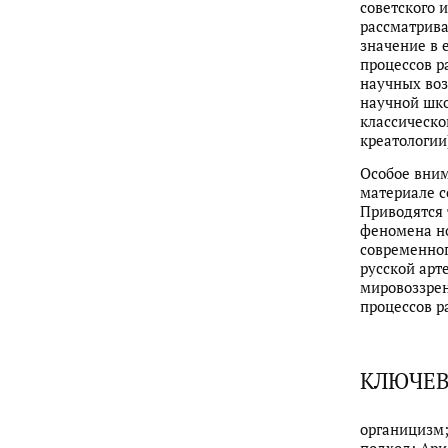
советского и
рассматрива
значение в 
процессов р
научных воз
научной шко
классическо
креатологии
Особое вни
материале с
Приводятся 
феномена нов
современног
русской арте
мировоззре
процессов р
КЛЮЧЕВ
органицизм;