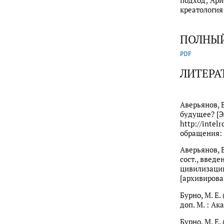
подход; Ари
креатология
ПОЛНЫЙ
PDF
ЛИТЕРА
Аверьянов, В
будущее? [Эл
http://intel
обращения: 5
Аверьянов, В
сост., введе
цивилизации.
[архивирован
Бурно, М. Е.
доп. М. : Ак
Бурно, М. Е