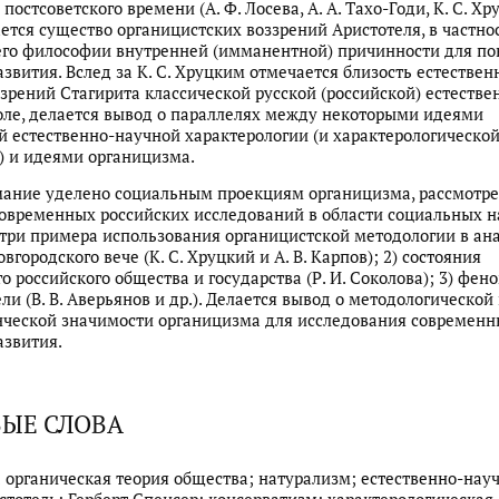
 постсоветского времени (А. Ф. Лосева, А. А. Тахо-Годи, К. С. Хр
ется существо органицистских воззрений Аристотеля, в частно
его философии внутренней (имманентной) причинности для п
азвития. Вслед за К. С. Хруцким отмечается близость естествен
зрений Стагирита классической русской (российской) естестве
ле, делается вывод о параллелях между некоторыми идеями
й естественно-научной характерологии (и характерологическо
) и идеями органицизма.
мание уделено социальным проекциям органицизма, рассмотр
овременных российских исследований в области социальных н
три примера использования органицистской методологии в ана
городского вече (К. С. Хруцкий и А. В. Карпов); 2) состояния
о российского общества и государства (Р. И. Соколова); 3) фен
ли (В. В. Аверьянов и др.). Делается вывод о методологической
нческой значимости органицизма для исследования современн
азвития.
ЫЕ СЛОВА
 органическая теория общества; натурализм; естественно-нау