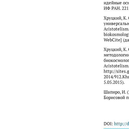
идейные осно
ИФ РАН. 221 
Хруцкий, К.
универсальн
Aristotelism
biokosmolog
WebCite] (да
Хруцкий, К. 
методологии
биокосмолог
Aristotelism.
http://sites
2014/912.Kh
5.05.2015).
Шапиро, И. (
Борисовой под
DOI:
http://