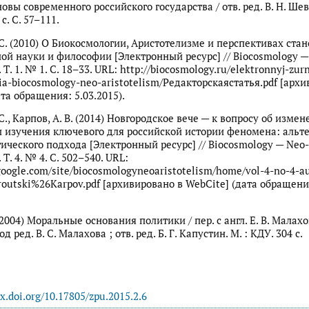
вы современного российского государства / отв. ред. В. Н. Шев
с. С. 57–111.
 С. (2010) О Биокосмологии, Аристотелизме и перспективах ста
ой науки и философии [Электронный ресурс] // Biocosmology —
. Т. 1. № 1. С. 18–33. URL: http://biocosmology.ru/elektronnyj-zur
ia-biocosmology-neo-aristotelism/Редакторскаястатья.pdf [архи
та обращения: 5.03.2015).
С., Карпов, А. В. (2014) Новгородское вече — к вопросу об изме
 изучения ключевого для российской истории феномена: альт
ического подхода [Электронный ресурс] // Biocosmology — Neo-
 Т. 4. № 4. С. 502–540. URL:
.google.com/site/biocosmologyneoaristotelism/home/vol-4-no-4-
routski%26Karpov.pdf [архивировано в WebCite] (дата обращени
2004) Моральные основания политики / пер. с англ. Е. В. Малахов
 ред. В. С. Малахова ; отв. ред. Б. Г. Капустин. М. : КДУ. 304 с.
dx.doi.org/10.17805/zpu.2015.2.6