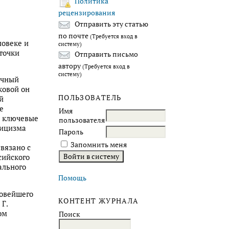
Политика
рецензирования
Отправить эту статью
по почте
(Требуется вход в
ловеке и
систему)
точки
Отправить письмо
автору
(Требуется вход в
систему)
учный
ковой он
ПОЛЬЗОВАТЕЛЬ
й
е
Имя
е ключевые
пользователя
ницизма
Пароль
Запомнить меня
вязано с
сийского
ального
Помощь
Новейшего
КОНТЕНТ ЖУРНАЛА
Г.
ом
Поиск