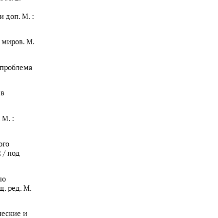
 доп. М. :
 миров. М.
 проблема
 в
 М. :
ого
 / под
по
щ. ред. М.
ческие и