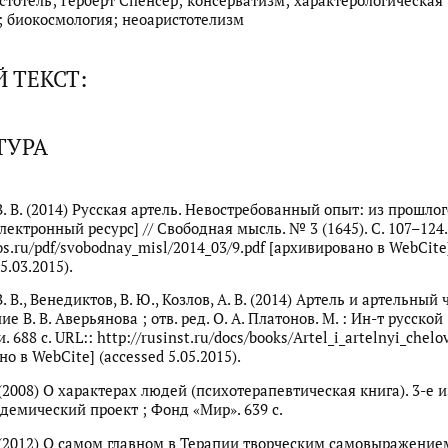
стотель; Герберт Спенсер; консерватизм; характерологическая
; биокосмология; неоаристотелизм
 ТЕКСТ:
ТУРА
. В. (2014) Русская артель. Невостребованный опыт: из прошлог
ектронный ресурс] // Свободная мысль. № 3 (1645). С. 107–124.
ros.ru/pdf/svobodnay_misl/2014_03/9.pdf [архивировано в WebCite
.03.2015).
. В., Венедиктов, В. Ю., Козлов, А. В. (2014) Артель и артельный 
ние В. В. Аверьянова ; отв. ред. О. А. Платонов. М. : Ин-т русской
 688 с. URL:: http://rusinst.ru/docs/books/Artel_i_artelnyi_chelo
о в WebCite] (accessed 5.05.2015).
 (2008) О характерах людей (психотерапевтическая книга). 3-е из
адемический проект ; Фонд «Мир». 639 с.
. (2012) О самом главном в Терапии творческим самовыражением