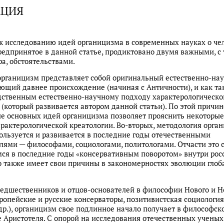
АЦИЯ
 исследованию идей органицизма в современных науках о че
редпринятое в данной статье, продиктовано двумя важными, с 
ра, обстоятельствами.
органицизм представляет собой оригинальный естественно-на
ющий давнее происхождение (начиная с Античности), и как та
дственным естественно-научному подходу характерологическо
 (который развивается автором данной статьи). По этой причин
е основных идей органицизма позволяет прояснить некоторы
рактерологической креатологии. Во-вторых, методология орга
ользуется и развивается в последние годы отечественными
лями — философами, социологами, политологами. Отчасти это с
я в последние годы «консервативным поворотом» внутри рос
о также имеет свои причины в закономерностях эволюции глоб
едшественников и отцов-основателей в философии Нового и 
ропейские и русские консерваторы, позитивистская социология 
др.), органицизм свое подлинное начало получает в философск
 Аристотеля. С опорой на исследования отечественных ученых