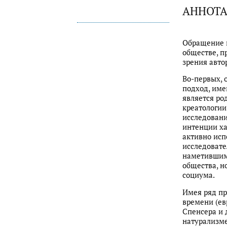
АННОТ
Обращение к
обществе, п
зрения авто
Во-первых, 
подход, име
является ро
креатологии
исследовани
интенции ха
активно исп
исследовате
наметившимс
общества, н
социума.
Имея ряд пр
времени (ев
Спенсера и 
натурализме