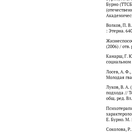
Бурно (ТТСБ
(отечественн
Академически
Волков, П. 
: Этерна. 640
Жизнеспособ
(2006) / отв.
Канарш, Г. 
социальном 
Лосев, А. Ф.,
Молодая гвар
Луков, В. А.
подхода // Т
общ. ред. Вл.
Психотерапи
характеролог
Е. Бурно. М.
Соколова, Р