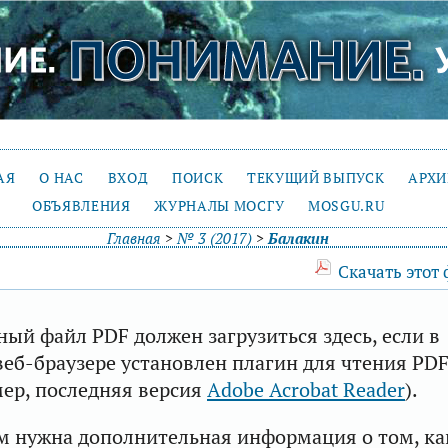
АЯ
О НАС
ВХОД
ПОИСК
ТЕКУЩИЙ ВЫПУСК
АРХ
ОБЪЯВЛЕНИЯ
ЖУРНАЛЫ МОСГУ
MOSGU.RU
Главная
>
№ 3 (2017)
>
Балакин
Скачать этот
ый файл PDF должен загрузиться здесь, если в
еб-браузере установлен плагин для чтения PD
ер, последняя версия
Adobe Acrobat Reader
).
м нужна дополнительная информация о том, ка