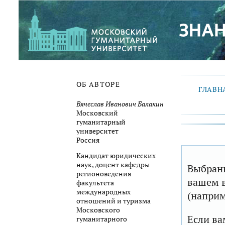
ОБ АВТОРЕ
ГЛАВН
Вячеслав Иванович Балакин
Московский
гуманитарный
университет
Россия
Кандидат юридических
наук, доцент кафедры
Выбранн
регионоведения
вашем в
факультета
международных
(наприм
отношений и туризма
Московского
Если ва
гуманитарного