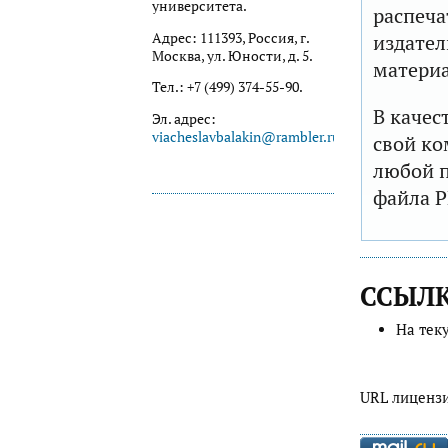
университета.
распеча
Адрес: 111393, Россия, г.
издател
Москва, ул. Юности, д. 5.
матери
Тел.: +7 (499) 374-55-90.
В качес
Эл. адрес:
viacheslavbalakin@rambler.ru
свой ко
любой п
файла P
ССЫЛ
На тек
URL лиценз