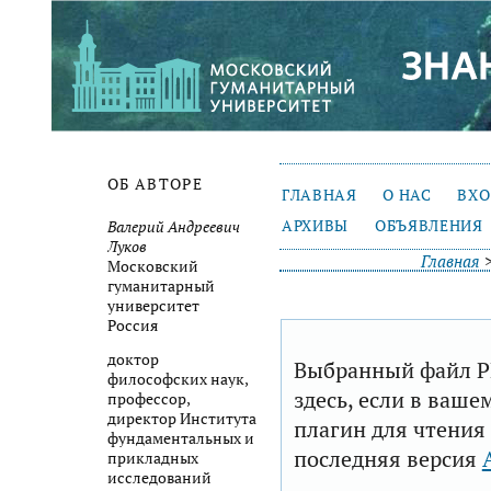
ОБ АВТОРЕ
ГЛАВНАЯ
О НАС
ВХ
АРХИВЫ
ОБЪЯВЛЕНИЯ
Валерий Андреевич
Луков
Главная
Московский
гуманитарный
университет
Россия
доктор
Выбранный файл P
философских наук,
здесь, если в ваше
профессор,
директор Института
плагин для чтения
фундаментальных и
последняя версия
прикладных
исследований