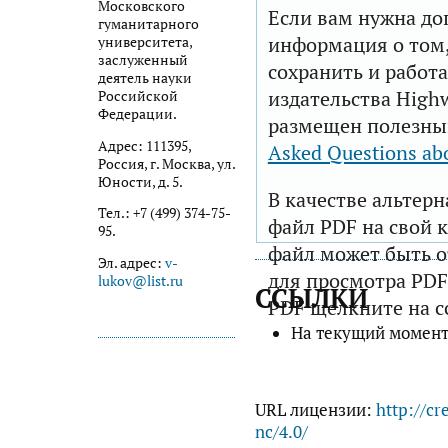
Московского
Если вам нужна до
гуманитарного
информация о том,
университета,
заслуженный
сохранить и работа
деятель науки
издательства Highw
Российской
Федерации.
размещен полезны
Адрес: 111395,
Asked Questions ab
Россия, г. Москва, ул.
Юности, д. 5.
В качестве альтер
Тел.: +7 (499) 374-75-
файл PDF на свой 
95.
файл может быть 
Эл. адрес:
v-
для просмотра PDF
lukov@list.ru
ССЫЛКИ
PDF щелкните на с
На текущий момент
URL лицензии:
http://cr
nc/4.0/