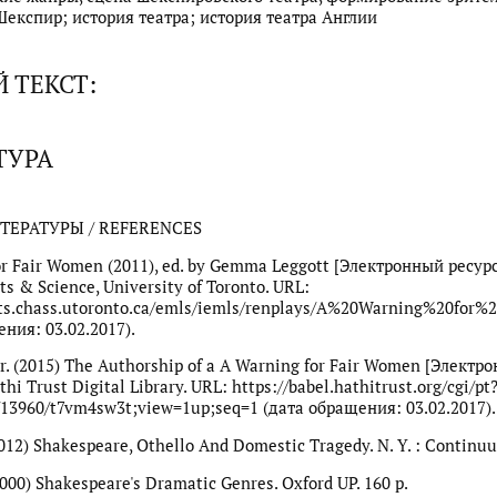
експир; история театра; история театра Англии
 ТЕКСТ:
ТУРА
ТЕРАТУРЫ / REFERENCES
r Fair Women (2011), ed. by Gemma Leggott [Электронный ресурс]
rts & Science, University of Toronto. URL:
ects.chass.utoronto.ca/emls/iemls/renplays/A%20Warning%20
ния: 03.02.2017).
 Jr. (2015) The Authorship of a A Warning for Fair Women [Электр
thi Trust Digital Library. URL: https://babel.hathitrust.org/cgi/pt
/13960/t7vm4sw3t;view=1up;seq=1 (дата обращения: 03.02.2017).
2012) Shakespeare, Othello And Domestic Tragedy. N. Y. : Continuu
2000) Shakespeare's Dramatic Genres. Oxford UP. 160 р.