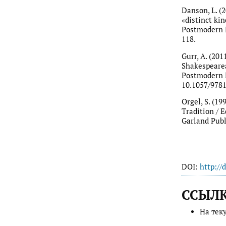
Danson, L. (
«distinct ki
Postmodern L
118.
Gurr, A. (20
Shakespearea
Postmodern Le
10.1057/978
Orgel, S. (1
Tradition / E
Garland Publ
DOI:
http://
ССЫЛ
На тек