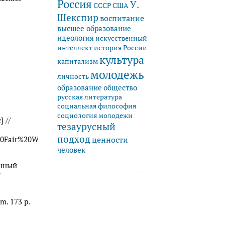
Россия
У.
СССР
США
Шекспир
воспитание
высшее образование
идеология
искусственный
история России
интеллект
культура
капитализм
молодежь
личность
образование
общество
русская литература
социальная философия
социология молодежи
 //
тезаурусный
подход
for%20Fair%20Women%20With%20Introduction%20Edited%20by%20
ценности
человек
онный
?
m. 173 р.