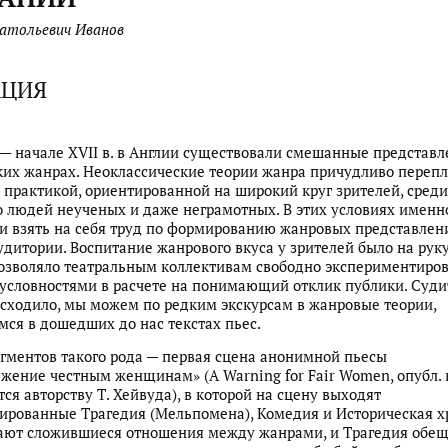
атольевич Иванов
АЦИЯ
 — начале XVII в. в Англии существовали смешанные представл
их жанрах. Неоклассические теории жанра причудливо перепл
 практикой, ориентированной на широкий круг зрителей, сред
 людей неученых и даже неграмотных. В этих условиях именн
 взять на себя труд по формированию жанровых представлен
дитории. Воспитание жанрового вкуса у зрителей было на руку
озволяло театральным коллективам свободно экспериментиров
словностями в расчете на понимающий отклик публики. Судит
исходило, мы можем по редким экскурсам в жанровые теории,
ся в дошедших до нас текстах пьес.
гментов такого рода — первая сцена анонимной пьесы
жение честным женщинам» (A Warning for Fair Women, опубл. в 
ся авторству Т. Хейвуда), в которой на сцену выходят
рованные Трагедия (Мельпомена), Комедия и Историческая х
ают сложившиеся отношения между жанрами, и Трагедия обещ