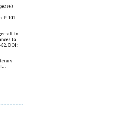
peare's
. P. 101–
ecraft in
ances to
–82. DOI:
terary
L. :