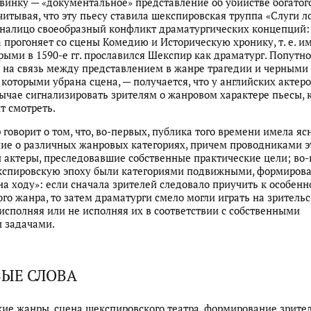
винку — «документальное» представление об убийстве богатог
читывая, что эту пьесу ставила шекспировская труппа «Слуги л
 налицо своеобразный конфликт драматургических концепций:
прогоняет со сцены Комедию и Историческую хронику, т. е. и
рыми в 1590-е гг. прославился Шекспир как драматург. Попутно
 на связь между представлением в жанре трагедии и черными
 которыми убрана сцена, — получается, что у английских актеро
обычае сигнализировать зрителям о жанровом характере пьесы,
т смотреть.
 говорит о том, что, во-первых, публика того времени имела яс
ие о различных жанровых категориях, причем проводниками э
 актеры, преследовавшие собственные практические цели; во-
кспировскую эпоху были категориями подвижными, формиров
на ходу»: если сначала зрителей следовало приучить к особен
го жанра, то затем драматурги смело могли играть на зритель
исполняя или не исполняя их в соответствии с собственными
и задачами.
ЫЕ СЛОВА
ие жанры, сцена шекспировского театра, формирование зрите