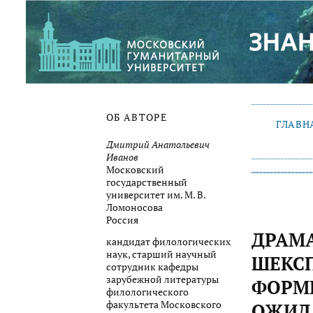
ОБ АВТОРЕ
ГЛАВН
Дмитрий Анатольевич
Иванов
Московский
государственный
университет им. М. В.
Ломоносова
Россия
ДРАМА
кандидат филологических
наук, старший научный
ШЕКСП
сотрудник кафедры
зарубежной литературы
ФОРМ
филологического
факульте­та Московского
ОЖИД