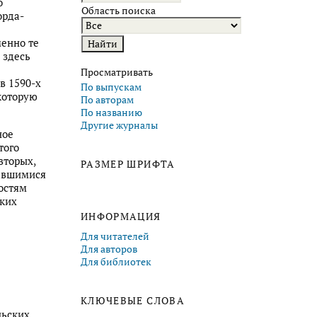
о
Область поиска
орда-
менно те
 здесь
Просматривать
в 1590-х
По выпускам
 которую
По авторам
По названию
Другие журналы
ное
того
вторых,
РАЗМЕР ШРИФТА
авшимися
ностям
ских
ИНФОРМАЦИЯ
Для читателей
Для авторов
Для библиотек
КЛЮЧЕВЫЕ СЛОВА
льских