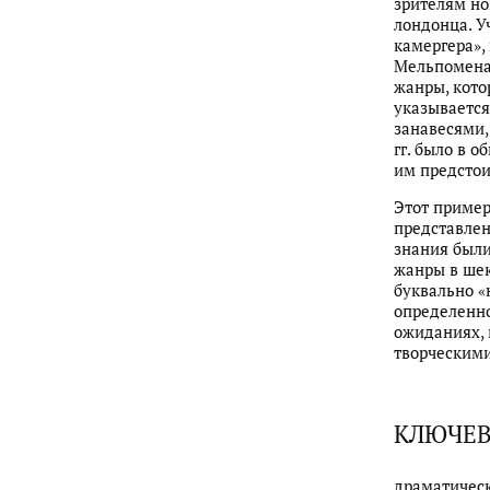
зрителям но
лондонца. У
камергера»,
Мельпомена 
жанры, кото
указывается
занавесями,
гг. было в 
им предстои
Этот пример
представлен
знания были
жанры в ше
буквально «
определенно
ожиданиях, 
творческим
КЛЮЧЕВ
драматическ