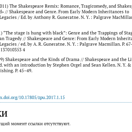
2011) The Shakespeare Remix: Romance, Tragicomedy, and Shakes
nd» // Shakespeare and Genre. From Early Modern Inheritances to
egacies / Ed. by Anthony R. Guneratne. N. Y. : Palgrave MacMillan
11) “The stage is hung with black”: Genre and the Trappings of Stag
n Tragedy // Shakespeare and Genre: From Early Modern Inherit
gacies / ed. by A. R. Guneratne. N. Y. : Palgrave Macmillan. P. 67
1137010353 4
999) Shakespeare and the Kinds of Drama // Shakespeare and the Li
d. with an introduction by Stephen Orgel and Sean Kellen. N. Y. & 
ishing. P. 45–49.
dx.doi.org/10.17805/zpu.2017.1.15
КИ
ущий момент ссылки отсутствуют.