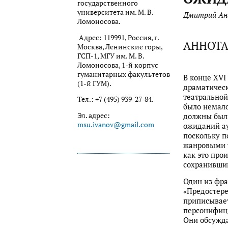
государственного
университета им. М. В.
Дмитрий Ан
Ломоносова.
Адрес: 119991, Россия, г.
АННОТ
Москва, Ленинские горы,
ГСП-1, МГУ им. М. В.
Ломоносова, 1-й корпус
гуманитарных факультетов
В конце XVI
(1-й ГУМ).
драматическ
театральной
Тел.: +7 (495) 939-27-84.
было немало
Эл. адрес:
должны были
msu.ivanov@gmail.com
ожиданий ау
поскольку п
жанровыми у
как это про
сохранившим
Один из фра
«Предостере
приписывает
персонифици
Они обсужд