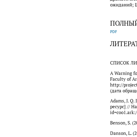
ожиданий; Ш
ПОЛНЫЙ
PDF
ЛИТЕРА
СПИСОК ЛИ
A Warning fo
Faculty of A
http://proj
(дата обраще
Adams, J. Q.
ресурс] // Ha
id=coo1.ark:
Benson, S. (
Danson, L. (