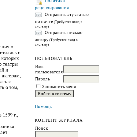
Политика
рецензирования
Отправить эту статью
по почте
(Требуется вход в
систему)
Отправить письмо
автору
(Требуется вход в
систему)
ения о
етались с
и которых
ПОЛЬЗОВАТЕЛЬ
о театры
Имя
ий и
пользователя
 актерам,
Пароль
ать с
Запомнить меня
ь о том,
Помощь
1599 г.,
КОНТЕНТ ЖУРНАЛА
роника.
Поиск
ает