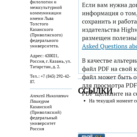
филологии и
Если вам нужна до
межкультурной
информация о том,
коммуникации
имени Льва
сохранить и работа
Толстого
издательства Highw
Казанского
(Приволжского)
размещен полезны
федерального
Asked Questions ab
университета.
Адрес: 420021,
В качестве альтер
Россия, г. Казань, ул.
Татарстан, д. 2.
файл PDF на свой 
файл может быть 
Тел.: +7 (843) 292-42-
87.
для просмотра PDF
ССЫЛКИ
PDF щелкните на с
Алексей Николаевич
На текущий момент с
Пашкуров
Казанский
(Приволжский)
федеральный
университет
Россия