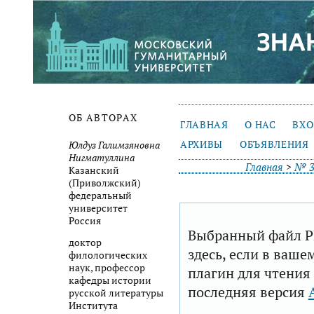
ОБ АВТОРАХ
ГЛАВНАЯ
О НАС
ВХ
АРХИВЫ
ОБЪЯВЛЕНИЯ
Юлдуз Галимзяновна
Нигматуллина
Главная
>
№ 3
Казанский
(Приволжский)
федеральный
университет
Россия
Выбранный файл P
доктор
здесь, если в ваше
филологических
наук, профессор
плагин для чтения
кафедры истории
последняя версия
русской литературы
Института