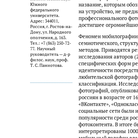
название, которым обо
Южного
федерального
на устройство, не пред
университета.
профессионального фот
Адрес: 344011,
достигшее огромнейших
Россия, г. Ростов-на-
Дону, ул. Народного
Феномен мобилографии
ополчения, д. 163.
семиотического, структ
Тел.: +7 (863) 250-72-
77. Научный
методов. Приводятся р
руководитель — д-р
исследования авторов (
филос. наук, проф.
специфических форм ре
Т. С. Паниотова.
идентичности посредст
любительской фотографи
классификация. Исследо
фотографий, опубликов
россиян в возрасте от 1
«ВКонтакте», «Однокласс
социальные сети были 
популярности среди ро
фотоконтента. В итоге 
интерпретированы 1000
мобильный телефон вла