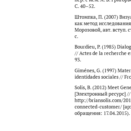
С. 40–52.
Штомпка, П. (2007) Виз
как метод исследования :
Морозовой, авт. вступ. ст
с.
Bourdieu, P. (1985) Dialog
// Actes de la recherche e
93.
Giménes, G. (1997) Mater
identidades sociales // Fro
Solis, B. (2012) Meet Ge
[Электронный ресурс] // B
http://briansolis.com/20
connected-customer/ [ар
обращения: 17.04.2015).