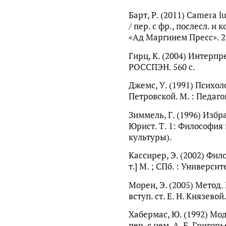
Барт, Р. (2011) Camera 
/ пер. с фр., послесл. и
«Ад Маргинем Пресс». 2
Гирц, К. (2004) Интерпре
РОССПЭН. 560 c.
Джемс, У. (1991) Психолог
Петровской. М. : Педагог
Зиммель, Г. (1996) Избран
Юрист. Т. 1: Философия 
культуры).
Кассирер, Э. (2002) Фил
т.] М. ; СПб. : Университ
Морен, Э. (2005) Метод.
вступ. ст. Е. Н. Князевой
Хабермас, Ю. (1992) Мо
пер. с нем. А. Б. Григо