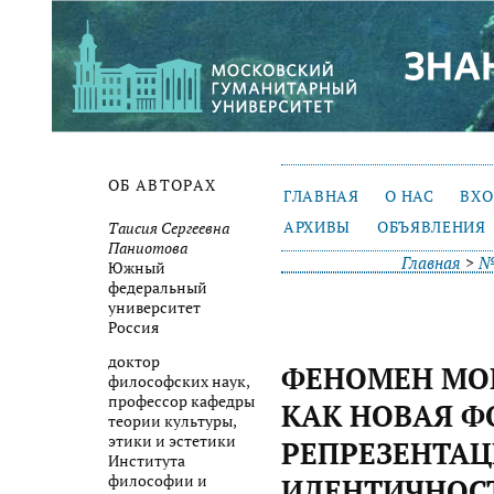
ОБ АВТОРАХ
ГЛАВНАЯ
О НАС
ВХ
АРХИВЫ
ОБЪЯВЛЕНИЯ
Таисия Сергеевна
Паниотова
Главная
>
№
Южный
федеральный
университет
Россия
доктор
ФЕНОМЕН МО
философских наук,
профессор кафедры
КАК НОВАЯ 
теории культуры,
этики и эстетики
РЕПРЕЗЕНТА
Института
философии и
ИДЕНТИЧНОС