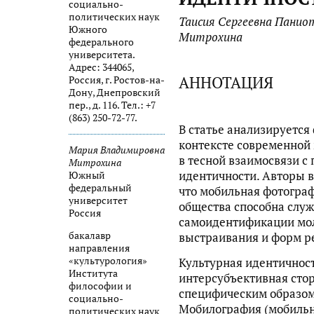
социально-
политических наук
Таисия Сергеевна Панио
Южного
Митрохина
федерального
университета.
Адрес: 344065,
АННОТАЦИЯ
Россия, г. Ростов-на-
Дону, Днепровский
пер., д. 116. Тел.: +7
(863) 250-72-77.
В статье анализируется
контексте современной
Мария Владимировна
в тесной взаимосвязи с
Митрохина
идентичности. Авторы 
Южный
федеральный
что мобильная фотограф
университет
общества способна служ
Россия
самоидентификации мол
бакалавр
выстраивания и форм р
направления
«культурология»
Культурная идентичнос
Института
интерсубъективная стор
философии и
специфическим образом
социально-
Мобилография (мобильн
политических наук