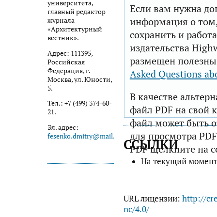
университета,
Если вам нужна до
главный редактор
информация о том,
журнала
«Архитектурный
сохранить и работа
вестник».
издательства Highw
Адрес: 111395,
размещен полезны
Российская
Федерация, г.
Asked Questions ab
Москва, ул. Юности,
5.
В качестве альтер
Тел.: +7 (499) 374-60-
файл PDF на свой 
21.
файл может быть 
Эл. адрес:
для просмотра PDF
fesenko.dmitry@mail.ru
ССЫЛКИ
PDF щелкните на с
На текущий момент
URL лицензии:
http://cr
nc/4.0/