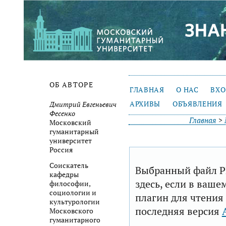
ОБ АВТОРЕ
ГЛАВНАЯ
О НАС
ВХ
АРХИВЫ
ОБЪЯВЛЕНИЯ
Дмитрий Евгеньевич
Фесенко
Главная
>
Московский
гуманитарный
университет
Россия
Соискатель
Выбранный файл P
кафедры
здесь, если в ваше
философии,
социологии и
плагин для чтения
культурологии
последняя версия
Московского
гуманитарного