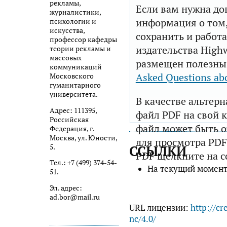
рекламы,
Если вам нужна до
журналистики,
информация о том,
психологии и
искусства,
сохранить и работа
профессор кафедры
издательства Highw
теории рекламы и
массовых
размещен полезны
коммуникаций
Asked Questions ab
Московского
гуманитарного
университета.
В качестве альтер
Адрес: 111395,
файл PDF на свой 
Российская
файл может быть 
Федерация, г.
Москва, ул. Юности,
для просмотра PDF
5.
ССЫЛКИ
PDF щелкните на с
Тел.: +7 (499) 374-54-
На текущий момент
51.
Эл. адрес:
ad.bor@mail.ru
URL лицензии:
http://cr
nc/4.0/