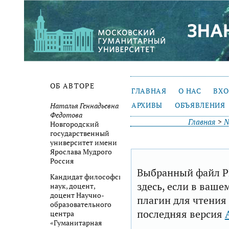
ОБ АВТОРЕ
ГЛАВНАЯ
О НАС
ВХ
АРХИВЫ
ОБЪЯВЛЕНИЯ
Наталья Геннадьевна
Федотова
Главная
>
№
Новгородский
государственный
университет имени
Ярослава Мудрого
Россия
Выбранный файл P
Кандидат философских
здесь, если в ваше
наук, доцент,
доцент Научно-
плагин для чтения
образовательного
последняя версия
центра
«Гуманитарная