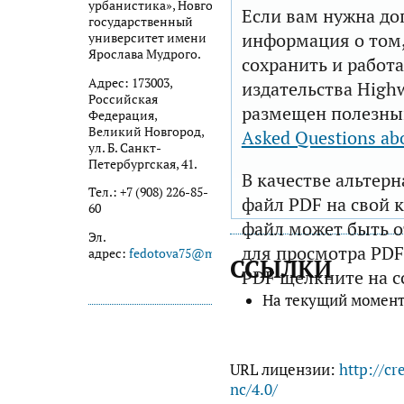
урбанистика», Новгородский
Если вам нужна до
государственный
информация о том,
университет имени
Ярослава Мудрого.
сохранить и работа
Адрес: 173003,
издательства Highw
Российская
размещен полезны
Федерация,
Великий Новгород,
Asked Questions ab
ул. Б. Санкт-
Петербургская, 41.
В качестве альтер
Тел.: +7 (908) 226-85-
файл PDF на свой 
60
файл может быть 
Эл.
для просмотра PDF
адрес:
fedotova75@mail.ru
ССЫЛКИ
PDF щелкните на с
На текущий момент
URL лицензии:
http://cr
nc/4.0/