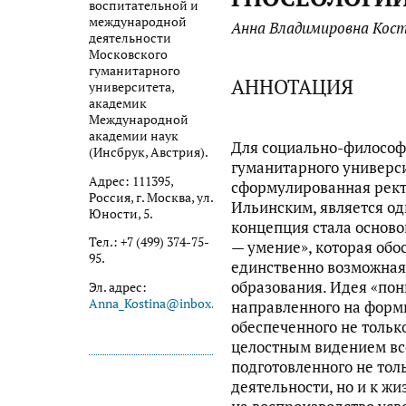
воспитательной и
международной
Анна Владимировна Кос
деятельности
Московского
гуманитарного
АННОТАЦИЯ
университета,
академик
Международной
академии наук
Для социально-философ
(Инсбрук, Австрия).
гуманитарного универс
Адрес: 111395,
сформулированная рект
Россия, г. Москва, ул.
Ильинским, является од
Юности, 5.
концепция стала основ
Тел.: +7 (499) 374-75-
— умение», которая обо
95.
единственно возможная
образования. Идея «по
Эл. адрес:
Anna_Kostina@inbox.ru
направленного на форм
обеспеченного не тольк
целостным видением вс
подготовленного не тол
деятельности, но и к жи