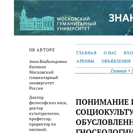
ОБ АВТОРЕ
ГЛАВНАЯ
О НАС
ВХ
АРХИВЫ
ОБЪЯВЛЕНИЯ
Анна Владимировна
Костина
Главная
>
Московский
гуманитарный
университет
Россия
Доктор
ПОНИМАНИЕ И
философских наук,
доктор
СОЦИОКУЛЬТ
культурологии,
профессор,
ОБУСЛОВЛЕНН
проректор по
научной,
ГНОСЕОЛОГИИ