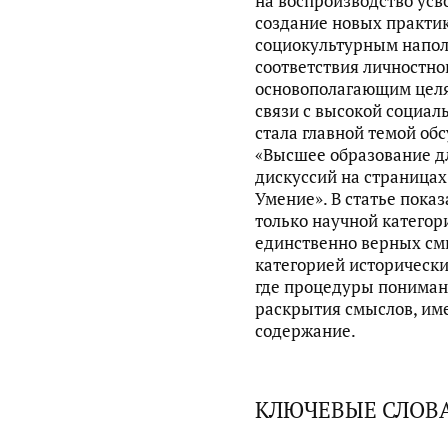
на воспроизводство усв
создание новых практик
социокультурным напол
соответствия личностно
основополагающим целя
связи с высокой социал
стала главной темой об
«Высшее образование дл
дискуссий на страницах
Умение». В статье показ
только научной категор
единственно верных смы
категорией исторически
где процедуры пониман
раскрытия смыслов, им
содержание.
КЛЮЧЕВЫЕ СЛОВ