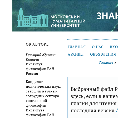
ОБ АВТОРЕ
ГЛАВНАЯ
О НАС
ВХ
АРХИВЫ
ОБЪЯВЛЕНИЯ
Григорий Юрьевич
Канарш
Главная
>
Институт
философии РАН
Россия
Кандидат
политических наук,
Выбранный файл P
старший научный
здесь, если в ваше
сотрудник сектора
социальной
плагин для чтения
философии
последняя версия
Института
философии РАН.