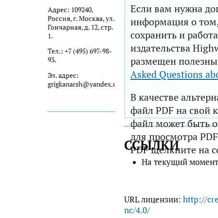
Если вам нужна до
Адрес: 109240,
Россия, г. Москва, ул.
информация о том,
Гончарная, д. 12, стр.
сохранить и работа
1.
издательства Highw
Тел.: +7 (495) 697-98-
размещен полезны
93.
Asked Questions ab
Эл. адрес:
grigkanarsh@yandex.ru
В качестве альтер
файл PDF на свой 
файл может быть 
для просмотра PDF
ССЫЛКИ
PDF щелкните на с
На текущий момент
URL лицензии:
http://cr
nc/4.0/