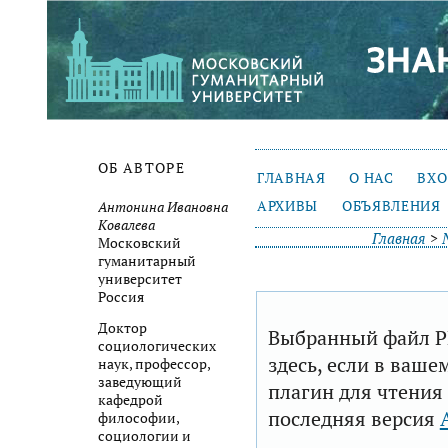
ОБ АВТОРЕ
ГЛАВНАЯ
О НАС
ВХ
АРХИВЫ
ОБЪЯВЛЕНИЯ
Антонина Ивановна
Ковалева
Главная
>
Московский
гуманитарный
университет
Россия
Доктор
Выбранный файл P
социологических
здесь, если в ваше
наук, профессор,
заведующий
плагин для чтения
кафедрой
последняя версия
философии,
социологии и