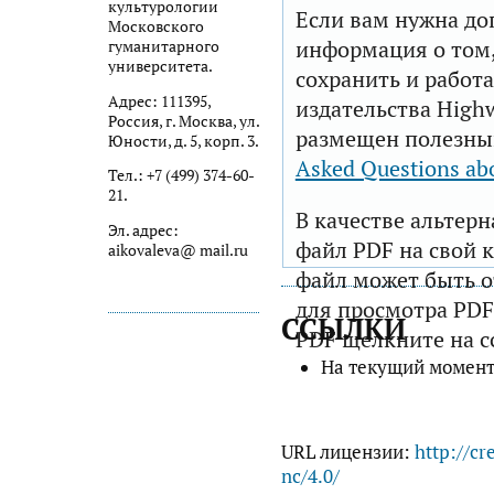
культурологии
Если вам нужна до
Московского
информация о том,
гуманитарного
университета.
сохранить и работа
Адрес: 111395,
издательства Highw
Россия, г. Москва, ул.
размещен полезны
Юности, д. 5, корп. 3.
Asked Questions ab
Тел.: +7 (499) 374-60-
21.
В качестве альтер
Эл. адрес:
файл PDF на свой 
aikovaleva@ mail.ru
файл может быть 
для просмотра PDF
ССЫЛКИ
PDF щелкните на с
На текущий момент
URL лицензии:
http://cr
nc/4.0/