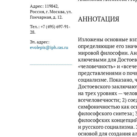
Адрес: 119842,
Россия, г. Москва, ул.
АННОТАЦИЯ
Гончарная, д. 12.
Тел.: +7 (495) 697-91-
28.
Изложены основные взгл
Эл. адрес:
определяющие его значе
evolepis@iph.ras.ru
мировой философии. Ан
ключевыми для Достоев
«человечность» и «всече
представлениями о почв
социализме. Показано, 
Достоевского заключают
на трех уровнях — чело
всечеловечности; 2) со
симфоничностью как ос
философского синтеза; 
философских концепций
и русского социализма.
основой для создания а