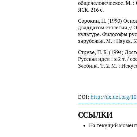
общечеловеческое. М. :
ЯСК. 216 с.
Сорокин, П. (1990) Осн
двадцатом столетии // 
культуре. Философы рус
зарубежья. М. : Наука. 5
Струве, П. Б. (1994) До
Русская идея : в 2 т. / с
Злобина. Т. 2. М. : Искус
DOI:
http://dx.doi.org/1
ССЫЛКИ
На текущий момент