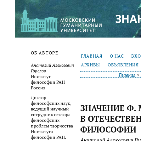
ОБ АВТОРЕ
ГЛАВНАЯ
О НАС
ВХ
АРХИВЫ
ОБЪЯВЛЕНИЯ
Анатолий Алексеевич
Горелов
Главная
>
Институт
философии РАН
Россия
Доктор
философских наук,
ЗНАЧЕНИЕ Ф. 
ведущий научный
сотрудник сектора
В ОТЕЧЕСТВЕ
философских
проблем творчества
ФИЛОСОФИИ
Института
философии РАН.
Анатолий Алексеевич Го