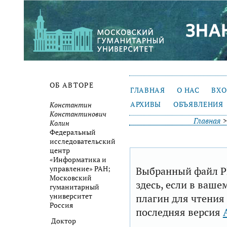
ОБ АВТОРЕ
ГЛАВНАЯ
О НАС
ВХ
АРХИВЫ
ОБЪЯВЛЕНИЯ
Константин
Константинович
Главная
Колин
Федеральный
исследовательский
центр
«Информатика и
Выбранный файл P
управление» РАН;
Московский
здесь, если в ваше
гуманитарный
плагин для чтения
университет
Россия
последняя версия
Доктор