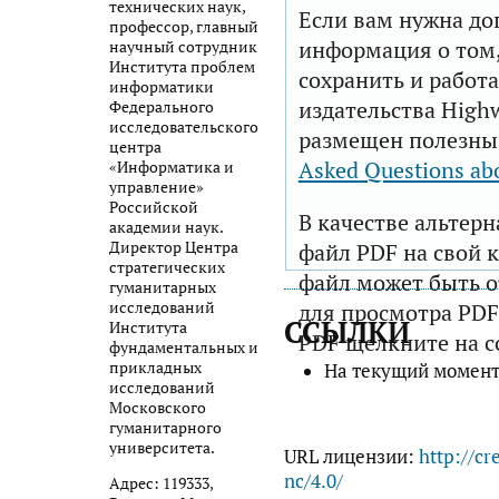
технических наук,
Если вам нужна до
профессор, главный
информация о том,
научный сотрудник
Института проблем
сохранить и работа
информатики
издательства Highw
Федерального
исследовательского
размещен полезны
центра
Asked Questions ab
«Информатика и
управление»
Российской
В качестве альтер
академии наук.
Директор Центра
файл PDF на свой 
стратегических
файл может быть 
гуманитарных
исследований
для просмотра PDF
ССЫЛКИ
Института
PDF щелкните на с
фундаментальных и
прикладных
На текущий момент
исследований
Московского
гуманитарного
университета.
URL лицензии:
http://cr
nc/4.0/
Адрес: 119333,