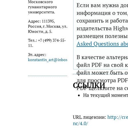
Московского
Если вам нужна до
гуманитарного
информация о том,
университета.
сохранить и работа
Адрес: 111395,
Россия, г. Москва, ул.
издательства Highw
Юности, д. 5.
размещен полезны
Тел.: +7 (499) 374-55-
Asked Questions ab
11.
Эл. адрес:
В качестве альтер
konstantin_art@inbox.ru
файл PDF на свой 
файл может быть 
для просмотра PDF
ССЫЛКИ
PDF щелкните на с
На текущий момент
URL лицензии:
http://cr
nc/4.0/