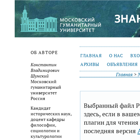
ОБ АВТОРЕ
ГЛАВНАЯ
О НАС
ВХ
АРХИВЫ
ОБЪЯВЛЕНИЯ
Константин
Владимирович
Главная
>
Шумский
Московский
гуманитарный
университет
Россия
Выбранный файл P
Кандидат
здесь, если в ваше
исторических наук,
доцент кафедры
плагин для чтения
философии,
последняя версия
социологии и
культурологии