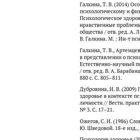
Галкина, Т. В. (2014) Ос
психологическому и физ
Психологическое здоров
нравственные проблемы
общества / отв. ред. А. 
В. Галкина. М. : Ин-т пс
Галкина, Т. В., Артемцев
в представлении о псих
Естественно-научный п
/ отв. ред. В. А. Бараба
880 с. С. 805–811.
Дубровина, И. В. (2009)
здоровье в контексте п
личности // Вестн. прак
№ 3. С. 17–21.
Ожегов, С. И. (1986) Сло
Ю. Шведовой. 18-е изд., с
Психология здоровья (20