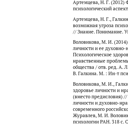
Артемцева, Н. Г. (2012)
психологический аспект.
Артемцева, Н. Г., Галкин
возможная угроза псих
// Знание. Понимание. У
Воловикова, М. И. (2014
личности и ее духовно-
Психологическое здоров
нравственные проблемы
общества / отв. ред. А. 
В. Галкина. М. : Ин-т пс
Воловикова, М. И., Галки
здоровье личности и н
(вместо предисловия) /
личности и духовно-нр
современного российског
Журавлев, М. И. Воловико
психологии РАН. 318 с. С