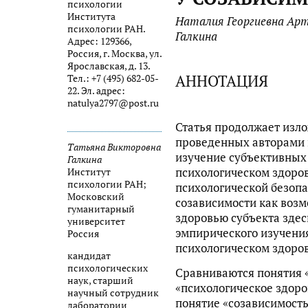
психологии
Института
Наталия Георгиевна Ар
психологии РАН.
Галкина
Адрес: 129366,
Россия, г. Москва, ул.
Ярославская, д. 13.
АННОТАЦИЯ
Тел.: +7 (495) 682-05-
22. Эл. адрес:
natulya2797@post.ru
Статья продолжает изло
проведенных авторами 
Татьяна Викторовна
изучение субъективных
Галкина
психологическом здоров
Институт
психологии РАН;
психологической безопа
Московский
созависимости как воз
гуманитарный
здоровью субъекта здес
университет
эмпирического изучения
Россия
психологическом здоров
кандидат
психологических
Сравниваются понятия «
наук, старший
«психологическое здоро
научный сотрудник
понятие «созависимость
лаборатории