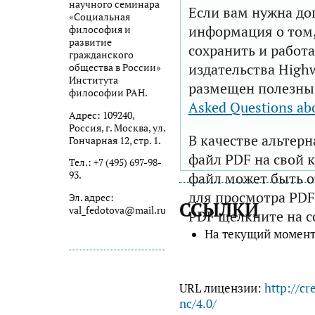
научного семинара
Если вам нужна до
«Социальная
информация о том,
философия и
развитие
сохранить и работа
гражданского
издательства Highw
общества в России»
Института
размещен полезны
философии РАН.
Asked Questions ab
Адрес: 109240,
Россия, г. Москва, ул.
В качестве альтер
Гончарная 12, стр. 1.
файл PDF на свой 
Тел.: +7 (495) 697-98-
93.
файл может быть 
для просмотра PDF
Эл. адрес:
ССЫЛКИ
val_fedotova@mail.ru
PDF щелкните на с
На текущий момент
URL лицензии:
http://cr
nc/4.0/