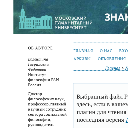
ОБ АВТОРЕ
ГЛАВНАЯ
О НАС
ВХ
АРХИВЫ
ОБЪЯВЛЕНИЯ
Валентина
Гавриловна
Главная
>
№
Федотова
Институт
философии РАН
Россия
Доктор
Выбранный файл P
философских наук,
здесь, если в ваше
профессор, главный
научный сотрудник
плагин для чтения
сектора социальной
последняя версия
философии,
руководитель