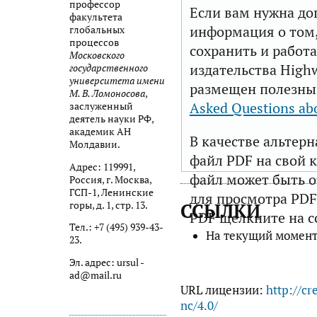
профессор
Если вам нужна до
факультета
информация о том,
глобальных
процессов
сохранить и работа
Московского
издательства Highw
государственного
университета имени
размещен полезны
М. В. Ломоносова
,
Asked Questions ab
заслуженный
деятель науки РФ,
академик АН
В качестве альтер
Молдавии.
файл PDF на свой 
Адрес: 119991,
файл может быть 
Россия, г. Москва,
ГСП-1, Ленинские
для просмотра PDF
горы, д. 1, стр. 13.
ССЫЛКИ
PDF щелкните на с
Тел.: +7 (495) 939-43-
На текущий момент
23.
Эл. адрес: ursul -
ad@mail.ru
URL лицензии:
http://cr
nc/4.0/