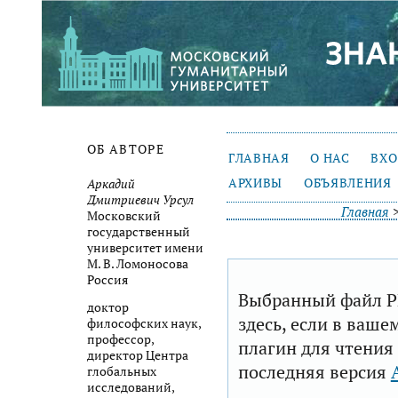
ОБ АВТОРЕ
ГЛАВНАЯ
О НАС
ВХ
АРХИВЫ
ОБЪЯВЛЕНИЯ
Аркадий
Дмитриевич Урсул
Главная
Московский
государственный
университет имени
М. В. Ломоносова
Россия
Выбранный файл P
доктор
здесь, если в ваше
философских наук,
профессор,
плагин для чтения
директор Центра
последняя версия
глобальных
исследований,