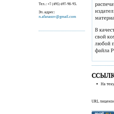
распеча
Тел.: +7 (495) 697-98-93.
издател
Эл. адрес:
n.afanasov@gmail.com
матери
В качес
свой ко
любой п
файла P
ССЫЛ
На тек
URL лиценз