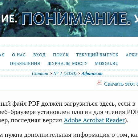
АЯ
О НАС
ВХОД
ПОИСК
ТЕКУЩИЙ ВЫПУСК
АРХ
ОБЪЯВЛЕНИЯ
ЖУРНАЛЫ МОСГУ
MOSGU.RU
Главная
>
№ 1 (2020)
>
Афанасов
Скачать этот
ый файл PDF должен загрузиться здесь, если в
еб-браузере установлен плагин для чтения PD
ер, последняя версия
Adobe Acrobat Reader
).
м нужна дополнительная информация о том, ка