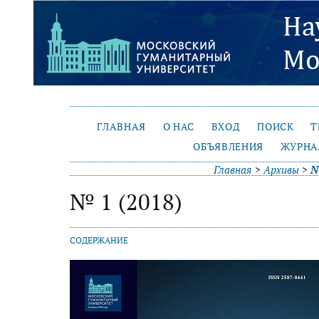
ГЛАВНАЯ
О НАС
ВХОД
ПОИСК
Т
ОБЪЯВЛЕНИЯ
ЖУРНА
Главная
>
Архивы
>
№
№ 1 (2018)
СОДЕРЖАНИЕ