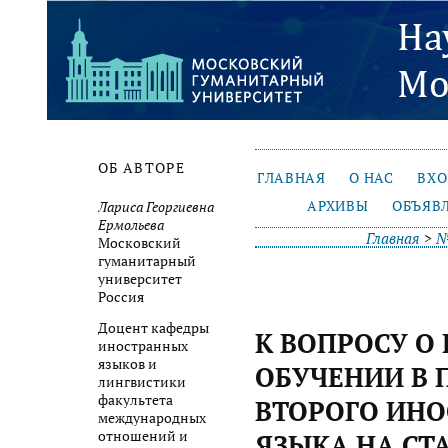
ОБ АВТОРЕ
ГЛАВНАЯ
О НАС
ВХ
АРХИВЫ
ОБЪЯВ
Лариса Георгиевна
Ермольева
Главная
>
№
Московский
гуманитарный
университет
Россия
Доцент кафедры
К ВОПРОСУ О
иностранных
языков и
ОБУЧЕНИИ В
лингвистики
факультета
ВТОРОГО ИН
международных
отношений и
ЯЗЫКА НА СТ