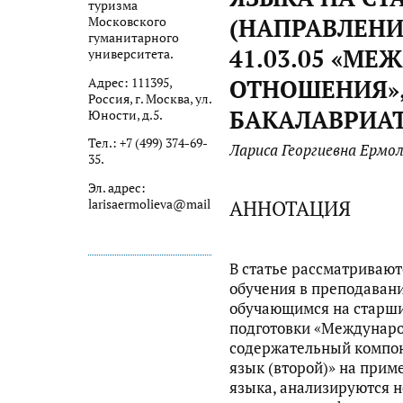
туризма
(НАПРАВЛЕНИ
Московского
гуманитарного
41.03.05 «М
университета.
ОТНОШЕНИЯ»,
Адрес: 111395,
Россия, г. Москва, ул.
БАКАЛАВРИАТ
Юности, д.5.
Тел.: +7 (499) 374-69-
Лариса Георгиевна Ермо
35.
Эл. адрес:
АННОТАЦИЯ
larisaermolieva@mail
.
ru
В статье рассматривают
обучения в преподавани
обучающимся на старши
подготовки «Междунаро
содержательный компо
язык (второй)» на прим
языка, анализируются 