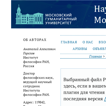
ОБ АВТОРАХ
ГЛАВНАЯ
О НАС
ВХ
АРХИВЫ
ОБЪЯВ
Анатолий Алексеевич
Горелов
Главная
>
Институт
философии РАН,
Россия
Доктор
философских наук,
Выбранный файл P
ведущий научный
здесь, если в ваше
сотрудник
Института
плагин для чтения
философии РАН.
последняя версия
Адрес: 119842,