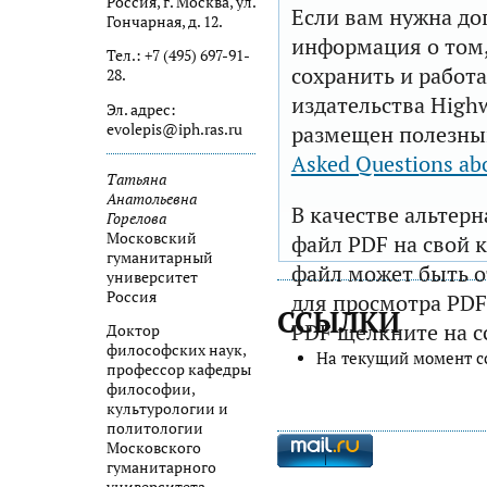
Россия, г. Москва, ул.
Если вам нужна до
Гончарная, д. 12.
информация о том,
Тел.: +7 (495) 697-91-
сохранить и работа
28.
издательства Highw
Эл. адрес:
evolepis@iph.ras.ru
размещен полезны
Asked Questions ab
Татьяна
Анатольевна
В качестве альтер
Горелова
Московский
файл PDF на свой 
гуманитарный
файл может быть 
университет
Россия
для просмотра PDF
ССЫЛКИ
PDF щелкните на с
Доктор
философских наук,
На текущий момент с
профессор кафедры
философии,
культурологии и
политологии
Московского
гуманитарного