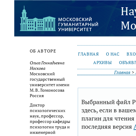
ОБ АВТОРЕ
ГЛАВНАЯ
О НАС
ВХ
АРХИВЫ
ОБЪЯВ
Ольга Геннадьевна
Носкова
Главная
>
Московский
государственный
университет имени
М. В. Ломоносова
Россия
Выбранный файл P
Доктор
здесь, если в ваше
психологических
наук, профессор,
плагин для чтения
профессор кафедры
последняя версия
психологии труда и
инженерной