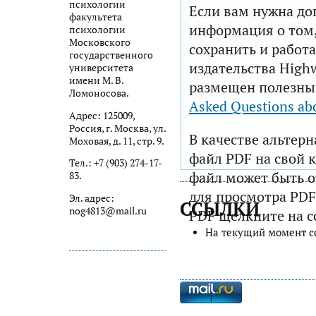
психологии
Если вам нужна до
факультета
информация о том,
психологии
Московского
сохранить и работа
государственного
издательства Highw
университета
имени М. В.
размещен полезны
Ломоносова.
Asked Questions ab
Адрес: 125009,
Россия, г. Москва, ул.
В качестве альтер
Моховая, д. 11, стр. 9.
файл PDF на свой 
Тел.: +7 (903) 274-17-
файл может быть 
83.
для просмотра PDF
Эл. адрес:
ССЫЛКИ
nog4813@mail.ru
PDF щелкните на с
На текущий момент с