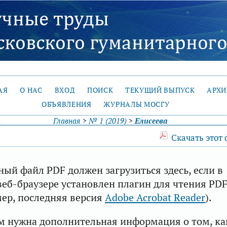
АЯ
О НАС
ВХОД
ПОИСК
ТЕКУЩИЙ ВЫПУСК
АРХ
ОБЪЯВЛЕНИЯ
ЖУРНАЛЫ МОСГУ
Главная
>
№ 1 (2019)
>
Елисеева
Скачать этот
ый файл PDF должен загрузиться здесь, если в
еб-браузере установлен плагин для чтения PD
ер, последняя версия
Adobe Acrobat Reader
).
м нужна дополнительная информация о том, ка