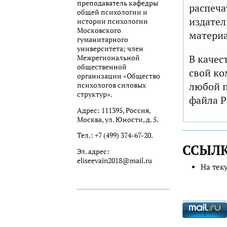
преподаватель кафедры
распеча
общей психологии и
издател
истории психологии
Московского
матери
гуманитарного
университета; член
В качес
Межрегиональной
общественной
свой ко
организации «Общество
любой п
психологов силовых
структур».
файла P
Адрес: 111395, Россия,
Москва, ул. Юности, д. 5.
Тел.: +7 (499) 374-67-20.
ССЫЛ
Эл. адрес:
eliseevain2018@mail.ru
На тек