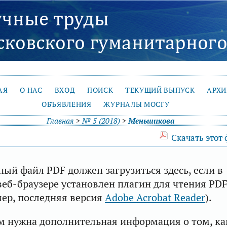
АЯ
О НАС
ВХОД
ПОИСК
ТЕКУЩИЙ ВЫПУСК
АРХ
ОБЪЯВЛЕНИЯ
ЖУРНАЛЫ МОСГУ
Главная
>
№ 5 (2018)
>
Меньшикова
Скачать этот
ый файл PDF должен загрузиться здесь, если в
еб-браузере установлен плагин для чтения PD
ер, последняя версия
Adobe Acrobat Reader
).
м нужна дополнительная информация о том, ка