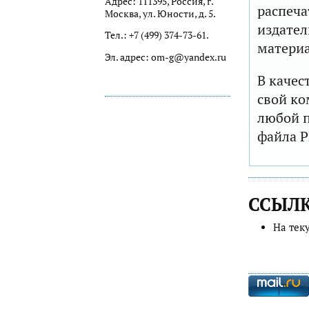
Адрес: 111395, Россия, г.
распеча
Москва, ул. Юности, д. 5.
издател
Тел.: +7 (499) 374-73-61.
матери
Эл. адрес: om-g@yandex.ru
В качес
свой ко
любой п
файла P
ССЫЛ
На тек