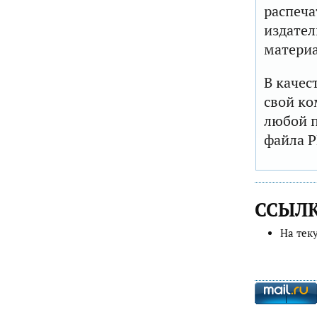
распеча
издател
матери
В качес
свой ко
любой п
файла P
ССЫЛ
На тек