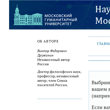
ОБ АВТОРЕ
ГЛАВН
Виктор Федорович
Дружинин
Независимый автор
Россия
Д
октор философских наук,
профессор, независимый
автор; член Союза
Выбранн
писателей России.
вашем в
(наприм
Если ва