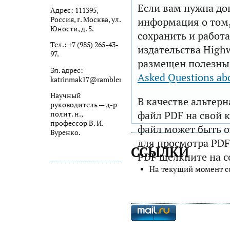
Если вам нужна до
Адрес: 111395,
Россия, г. Москва, ул.
информация о том,
Юности, д. 5.
сохранить и работа
Тел.: +7 (985) 265-43-
издательства Highw
97.
размещен полезны
Эл. адрес:
Asked Questions ab
katrinmak17@rambler.ru
Научный
В качестве альтер
руководитель — д-р
файл PDF на свой 
полит. н.,
профессор В. И.
файл может быть 
Буренко.
для просмотра PDF
ССЫЛКИ
PDF щелкните на с
На текущий момент с