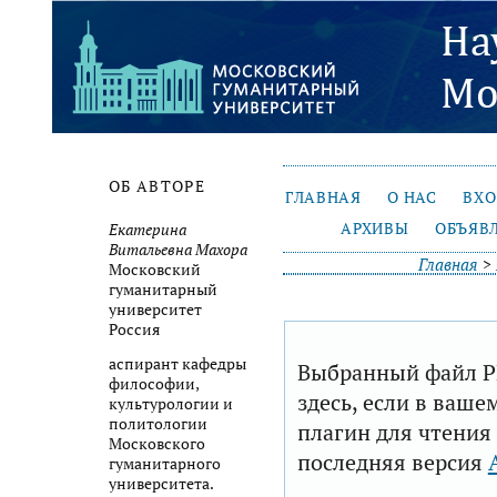
ОБ АВТОРЕ
ГЛАВНАЯ
О НАС
ВХ
АРХИВЫ
ОБЪЯВ
Екатерина
Витальевна Махора
Главная
>
Московский
гуманитарный
университет
Россия
аспирант кафедры
Выбранный файл P
философии,
здесь, если в ваше
культурологии и
политологии
плагин для чтения
Московского
последняя версия
гуманитарного
университета.