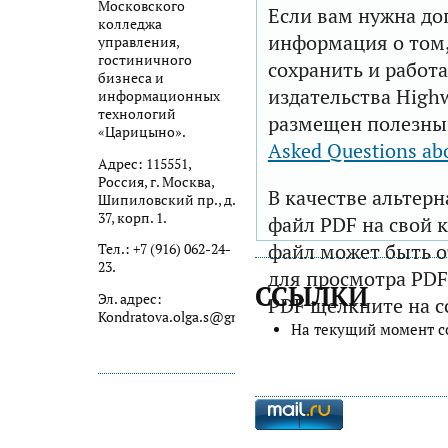
Московского
Если вам нужна до
колледжа
информация о том,
управления,
гостиничного
сохранить и работа
бизнеса и
издательства Highw
информационных
технологий
размещен полезны
«Царицыно».
Asked Questions ab
Адрес: 115551,
Россия, г. Москва,
В качестве альтер
Шипиловский пр., д.
37, корп. 1.
файл PDF на свой 
файл может быть 
Тел.: +7 (916) 062-24-
23.
для просмотра PDF
ССЫЛКИ
Эл. адрес:
PDF щелкните на с
Kondratova.olga.s@gmail.com
На текущий момент с