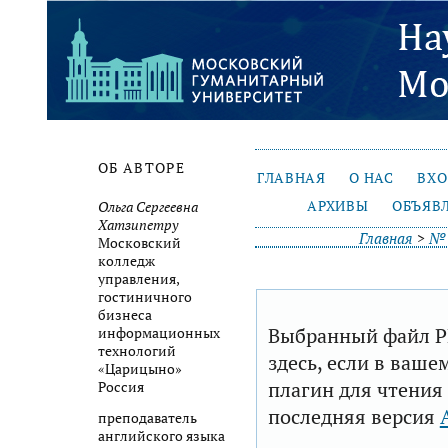
ОБ АВТОРЕ
ГЛАВНАЯ
О НАС
ВХ
АРХИВЫ
ОБЪЯВ
Ольга Сергеевна
Хатзипетру
Главная
>
№ 
Московский
колледж
управления,
гостиничного
бизнеса
Выбранный файл P
информационных
технологий
здесь, если в ваше
«Царицыно»
плагин для чтения
Россия
последняя версия
преподаватель
английского языка