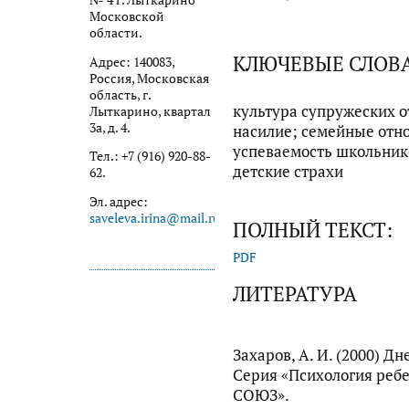
№ 4 г. Лыткарино
Московской
области.
КЛЮЧЕВЫЕ СЛОВ
Адрес: 140083,
Россия, Московская
область, г.
культура супружеских 
Лыткарино, квартал
3а, д. 4.
насилие; семейные отн
успеваемость школьник
Тел.: +7 (916) 920-88-
детские страхи
62.
Эл. адрес:
saveleva.irina@mail.ru
ПОЛНЫЙ ТЕКСТ:
PDF
ЛИТЕРАТУРА
Захаров, А. И. (2000) Д
Серия «Психология ребе
СОЮЗ».