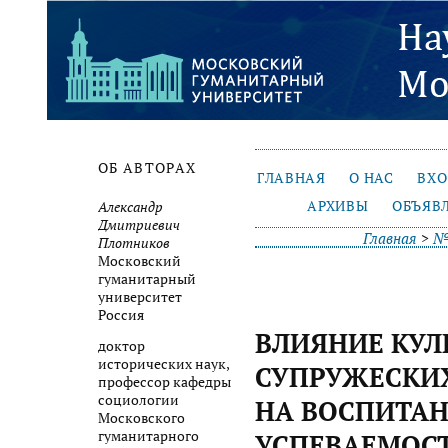
ОБ АВТОРАХ
ГЛАВНАЯ
О НАС
ВХ
АРХИВЫ
ОБЪЯВ
Александр
Дмитриевич
Главная
>
№
Плотников
Московский
гуманитарный
университет
Россия
ВЛИЯНИЕ КУЛ
доктор
исторических наук,
СУПРУЖЕСКИ
профессор кафедры
социологии
НА ВОСПИТАН
Московского
гуманитарного
УСПЕВАЕМОС