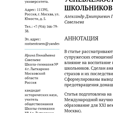
университета.
ШКОЛЬНИКОВ
Адрес: 111395,
Россия, г. Москва, ул.
Александр Дмитриевич П
Юности, д. 5.
Савельева
Тел.: +7 (916) 166-79-
38.
АННОТАЦИЯ
Эл. адрес:
rostsentrsem@yandex.ru
В статье рассматриваю
Ирина Геннадьевна
супружеских отношений,
Савельева
влияние на воспитание
Школа-гимназия №
школьников. Сделан ан
4 г. Лыткарино
страхов и их последств
Московской
области
Сформулированы вывод
Россия
предотвращения домашн
кандидат
Статья подготовлена на 
исторических наук,
Международной научно
учитель
обществознания
образование для XXI века
Школы-гимназии
Москва).