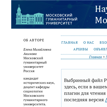
ОБ АВТОРЕ
ГЛАВНАЯ
О НАС
ВХ
АРХИВЫ
ОБЪЯВ
Елена Михайловна
Акимова
Главная
>
Московский
гуманитарный
университет
Россия
кандидат
Выбранный файл P
исторических наук,
здесь, если в ваше
доцент кафедры
социологии
плагин для чтения
Московского
последняя версия
гуманитарного
университета.