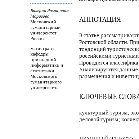
Валерия Романовна
Морозова
АННОТАЦИЯ
Московский
гуманитарный
университет
В статье рассматривают
Россия
Ростовской области. Пр
магистрант
тенденций туристическо
кафедры
российскими туристами,
прикладной
Проводится классификац
информатики и
Анализируются данные 
статистики
размещения и инвестици
Московского
гуманитарного
университета
КЛЮЧЕВЫЕ СЛОВ
культурный туризм; эко
деловой туризм; колле