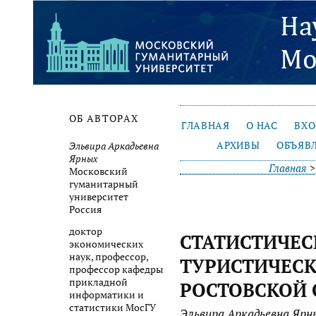
ОБ АВТОРАХ
ГЛАВНАЯ
О НАС
ВХ
АРХИВЫ
ОБЪЯВ
Эльвира Аркадьевна
Ярных
Главная
Московский
гуманитарный
университет
Россия
доктор
СТАТИСТИЧЕС
экономических
наук, профессор,
ТУРИСТИЧЕСК
профессор кафедры
прикладной
РОСТОВСКОЙ 
информатики и
статистики МосГУ
Эльвира Аркадьевна Ярн