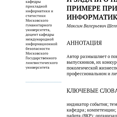
кафедры
ПРИМЕРЕ ПР
прикладной
информатики и
ИНФОРМАТИК
статистики
Московского
гуманитарного
Максим Валерьевич Шеп
университета,
доцент кафедры
международной
АННОТАЦИЯ
информационной
безопасности
Московского
Автор размышляет о по
Государственного
выпускников, их конкур
лингвистического
поколенческой жизнесп
университета
профессиональном и ли
КЛЮЧЕВЫЕ СЛОВ
индикатор события; те
кафедра; компетенции;
работа (ВКР); организа