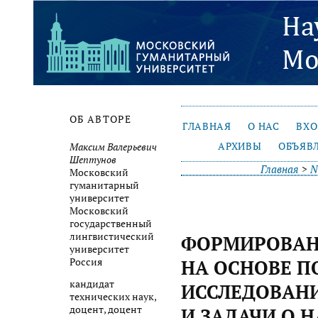
ОБ АВТОРЕ
ГЛАВНАЯ
О НАС
ВХ
АРХИВЫ
ОБЪЯВ
Максим Валерьевич
Шептунов
Главная
>
№
Московский
гуманитарный
университет
Московский
государственный
лингвистический
ФОРМИРОВАН
университет
Россия
НА ОСНОВЕ П
кандидат
ИССЛЕДОВАН
технических наук,
доцент, доцент
И ЗАДАЧИ О 