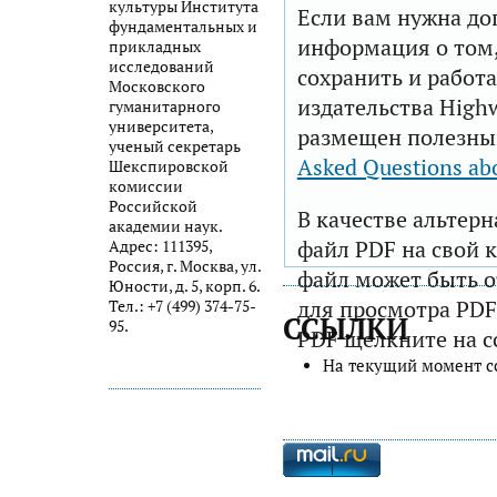
культуры Института
Если вам нужна до
фундаментальных и
информация о том,
прикладных
исследований
сохранить и работа
Московского
издательства Highw
гуманитарного
университета,
размещен полезны
ученый секретарь
Asked Questions ab
Шекспировской
комиссии
Российской
В качестве альтер
академии наук.
файл PDF на свой 
Адрес: 111395,
Россия, г. Москва, ул.
файл может быть 
Юности, д. 5, корп. 6.
для просмотра PDF
Тел.: +7 (499) 374-75-
ССЫЛКИ
95.
PDF щелкните на с
На текущий момент с