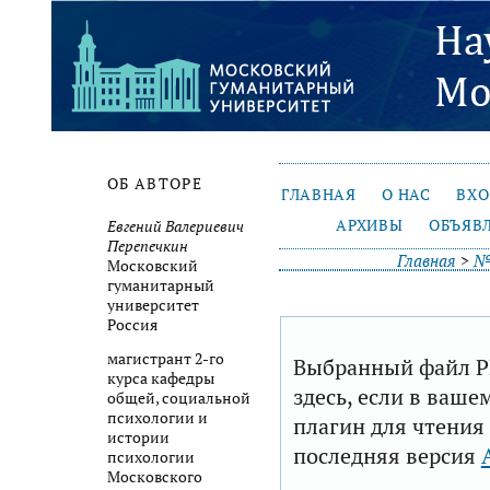
ОБ АВТОРЕ
ГЛАВНАЯ
О НАС
ВХ
АРХИВЫ
ОБЪЯВ
Евгений Валериевич
Перепечкин
Главная
>
№ 
Московский
гуманитарный
университет
Россия
магистрант 2-го
Выбранный файл P
курса кафедры
здесь, если в ваше
общей, социальной
психологии и
плагин для чтения
истории
последняя версия
психологии
Московского