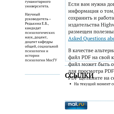
гуманитарного
Если вам нужна до
университета.
информация о том,
Научный
сохранить и работа
руководитель –
Редькина Е.Б.,
издательства Highw
кандидат
размещен полезны
психологических
наук, доцент,
Asked Questions ab
доцент кафедры
общей, социальной
В качестве альтер
психологии и
истории
файл PDF на свой 
психологии МосГУ
файл может быть 
для просмотра PDF
ССЫЛКИ
PDF щелкните на с
На текущий момент с