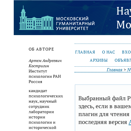
ОБ АВТОРЕ
ГЛАВНАЯ
О НАС
ВХ
АРХИВЫ
ОБЪЯВ
Артем Андреевич
Костригин
Главная
>
№
Институт
психологии РАН
Россия
кандидат
психологических
Выбранный файл P
наук, научный
здесь, если в ваше
сотрудник
лаборатории
плагин для чтения
истории
последняя версия
психологии и
исторической