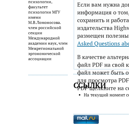
психологии,
Если вам нужна до
факультет
информация о том,
психологии МГУ
имени
сохранить и работа
М.В.Ломоносова.
издательства Highw
член российской
секции
размещен полезны
Международной
Asked Questions ab
академии наук, член
Межрегиональной
эргономической
В качестве альтер
ассоциации
файл PDF на свой 
файл может быть 
для просмотра PDF
ССЫЛКИ
PDF щелкните на с
На текущий момент с