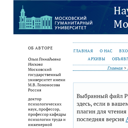
ОБ АВТОРЕ
ГЛАВНАЯ
О НАС
ВХ
АРХИВЫ
ОБЪЯВ
Ольга Геннадьевна
Носкова
Главная
>
Московский
государственный
университет имени
М.В. Ломоносова
Россия
Выбранный файл P
доктор
здесь, если в ваше
психологических
наук, профессор,
плагин для чтения
профессор кафедры
последняя версия
психологии труда и
инженерной